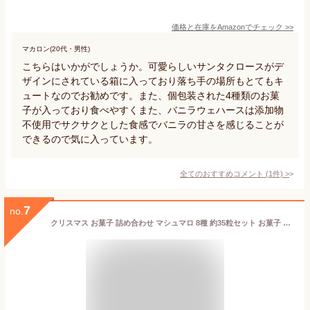
価格と在庫を
Amazon
でチェック
>>
マカロン(20代・男性)
こちらはいかがでしょうか。可愛らしいサンタクロースがデ
ザインにされている箱に入っており落ち手の場所もとてもキ
ュートなのでお勧めです。また、個包装された4種類のお菓
子が入っており食べやすくまた、バニラウェハースは添加物
不使用でサクサクとした食感でバニラの甘さを感じることが
できるので気に入っています。
全てのおすすめコメント
(
1
件)
>
7
no.
クリスマス お菓子 詰め合わせ マシュマロ 8種 約35粒セット お菓子 詰め合わせ 駄菓子 プレゼント ギフト - グミ 個包装 業務用 大量 人気 クリスマス プレゼント 子供 ギフト パーティー 誕生日 イベント 女子会 子供会 歓迎会 女の子 男の子 (クリスマス グミ 詰め合わせ 35粒入)