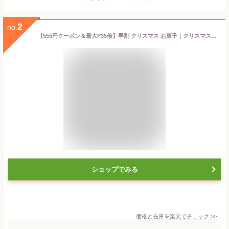
2
no.
【555円クーポン＆最大P35倍】早割 クリスマス お菓子｜クリスマスキスチョコ｜クリスマスギフト チョコレート お菓子 プチギフト 結婚式 徳用 販促品 記念品 個包装 ノベルティ 子供会 会社 企業 景品 お礼 お返し プレゼント ばらまき あす楽
ショップでみる
価格と在庫を
楽天
でチェック
>>