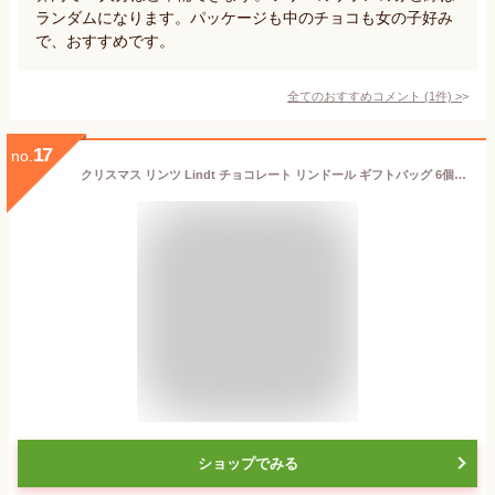
ランダムになります。パッケージも中のチョコも女の子好み
で、おすすめです。
全てのおすすめコメント
(
1
件)
>
17
no.
クリスマス リンツ Lindt チョコレート リンドール ギフトバッグ 6個入 ｜クリスマス チョコ トリュフ ギフト プレゼント プチギフト おしゃれ 可愛い 洋菓子 スイーツ お菓子 個包装 小分け リンツチョコ 誕生日 手土産 内祝い お礼 お返し 職場 退職 転職 家族
ショップでみる