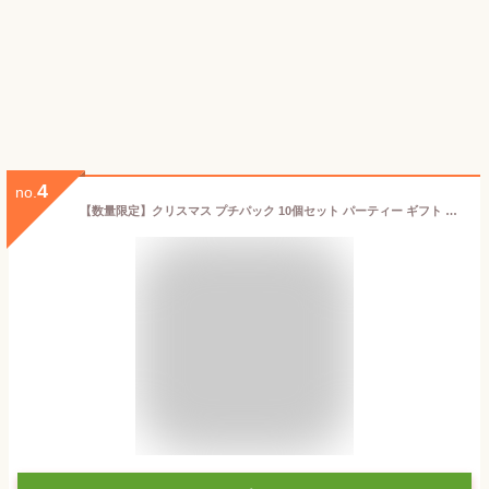
4
no.
【数量限定】クリスマス プチパック 10個セット パーティー ギフト クリスマスイベント ばらまき Xmas 配り物 メリークリスマス 粗品 販促品 記念品 発表会 子供 おしゃれ 雑貨 キャンディ 幼稚園 保育園 塾 送別会 子供会 イベント 景品 粗品