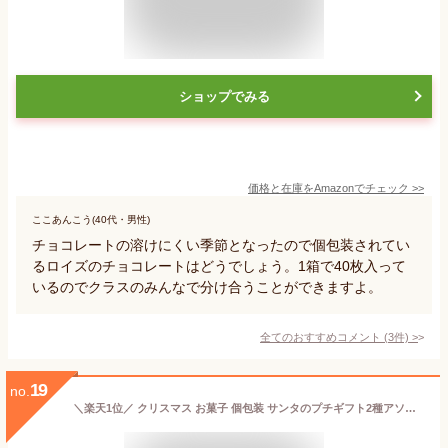
ショップでみる
価格と在庫を
Amazon
でチェック
>>
ここあんこう(40代・男性)
チョコレートの溶けにくい季節となったので個包装されてい
るロイズのチョコレートはどうでしょう。1箱で40枚入って
いるのでクラスのみんなで分け合うことができますよ。
全てのおすすめコメント
(
3
件)
>
19
no.
＼楽天1位／ クリスマス お菓子 個包装 サンタのプチギフト2種アソート チョコレート プチギフト お菓子 クリスマス 業務用 クリスマス 子供会 詰め合わせ クリスマス 子供 子ども会 運動会 景品 PTA 記念品 プレゼント