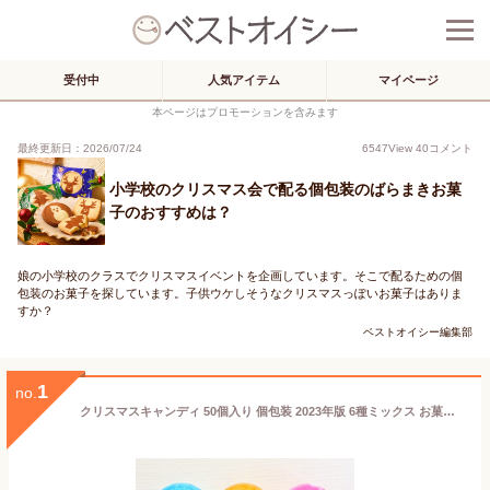
受付中
人気アイテム
マイページ
本ページはプロモーションを含みます
最終更新日：2026/07/24
6547
View
40
コメント
小学校のクリスマス会で配る個包装のばらまきお菓
子のおすすめは？
娘の小学校のクラスでクリスマスイベントを企画しています。そこで配るための個
包装のお菓子を探しています。子供ウケしそうなクリスマスっぽいお菓子はありま
すか？
ベストオイシー編集部
1
no.
クリスマスキャンディ 50個入り 個包装 2023年版 6種ミックス お菓子 クリスマス 飴 金扇