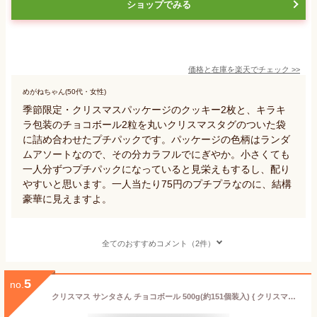
ショップでみる
価格と在庫を
楽天
でチェック
>>
めがねちゃん(50代・女性)
季節限定・クリスマスパッケージのクッキー2枚と、キラキ
ラ包装のチョコボール2粒を丸いクリスマスタグのついた袋
に詰め合わせたプチパックです。パッケージの色柄はランダ
ムアソートなので、その分カラフルでにぎやか。小さくても
一人分ずつプチパックになっていると見栄えもするし、配り
やすいと思います。一人当たり75円のプチプラなのに、結構
豪華に見えますよ。
全てのおすすめコメント（2件）
5
no.
クリスマス サンタさん チョコボール 500g(約151個装入) { クリスマス菓子 糖衣チョコ }{ お菓子 チョコレート サンタクロース 子供会 クリスマス会 プレゼント 業務用 詰め合わせ 個包装 個別包装 自治会 }[23J19] 大袋菓子