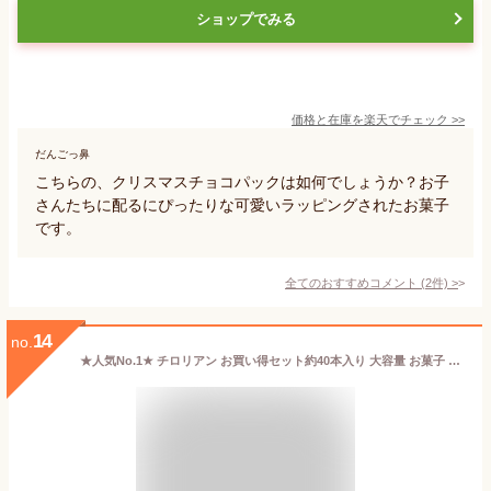
ショップでみる
価格と在庫を
楽天
でチェック
>>
だんごっ鼻
こちらの、クリスマスチョコパックは如何でしょうか？お子
さんたちに配るにぴったりな可愛いラッピングされたお菓子
です。
全てのおすすめコメント
(
2
件)
>
14
no.
★人気No.1★ チロリアン お買い得セット約40本入り 大容量 お菓子 個包装 小分け 常温 クッキー スイーツ ギフト ばらまき お祝い お礼 職場 お土産 手土産 差し入れ 退職 引越し 焼き菓子 お取り寄せ 福岡 有名 大人気 千鳥屋 ヨックモック