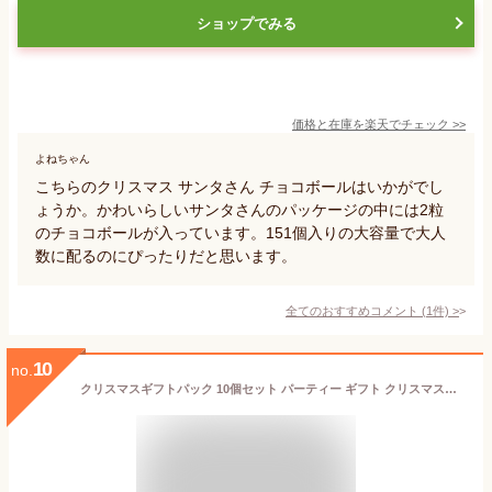
ショップでみる
価格と在庫を
楽天
でチェック
>>
よねちゃん
こちらのクリスマス サンタさん チョコボールはいかがでし
ょうか。かわいらしいサンタさんのパッケージの中には2粒
のチョコボールが入っています。151個入りの大容量で大人
数に配るのにぴったりだと思います。
全てのおすすめコメント
(
1
件)
>
10
no.
クリスマスギフトパック 10個セット パーティー ギフト クリスマスイベント ばらまき クリスマス配り物 メリークリスマス 粗品 販促品 記念品 発表会 子供 おしゃれ 雑貨 キャンディ 幼稚園 保育園 塾 送別会 子供会 イベント 景品 粗品 縁日 お祭り