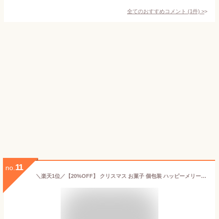
全てのおすすめコメント
(
1
件)
>
11
no.
＼楽天1位／【20%OFF】 クリスマス お菓子 個包装 ハッピーメリークッキー クッキー プチギフト お菓子 クリスマス 業務用 クリスマス 子供会 詰め合わせ クリスマス プチギフト プチギフト 激安 クッキー 200円 人気