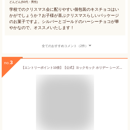
どんどん(50代・男性)
学校でのクリスマス会に配りやすい個包装のキスチョコはい
かがでしょうか？お子様が喜ぶクリスマスらしいパッケージ
のお菓子ですよ。シルバーとゴールドのハーシーチョコが華
やかなので、オススメいたします！
全てのおすすめコメント（2件）
3
no.
【エントリーポイント10倍】【公式】ヨックモック ホリデー シーズン アソート 5種 30個入り クリスマス お年賀 詰め合わせ プレゼント 2025 スイーツ お歳暮 ギフト プチギフト クッキー 洋菓子 お菓子 焼き菓子 手土産 個包装 12月25日の日時指定可能