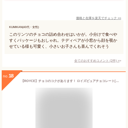
価格と在庫を
楽天
でチェック
>>
KUMIKAN(40代・女性)
このリンツのチョコの詰め合わせはいかが。小分けで食べや
すくパッケージもおしゃれ。テディベアが小窓から顔を覗か
せている様も可愛く、小さいお子さんも喜んでくれそう
全てのおすすめコメント
(
2
件)
>
18
no.
【ROYCE】チョコのコクがあります！ ロイズピュアチョコレート[キャラメルミルク＆クリーミーホワイト] １箱 40個 (x 1)