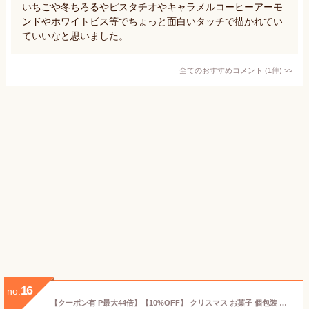
いちごや冬ちろるやピスタチオやキャラメルコーヒーアーモ
ンドやホワイトビス等でちょっと面白いタッチで描かれてい
ていいなと思いました。
全てのおすすめコメント
(
1
件)
>
16
no.
【クーポン有 P最大44倍】【10%OFF】 クリスマス お菓子 個包装 クリスマスツリー 苺チョコレート 苺チョコ プチギフト お菓子 クリスマス 業務用 クリスマス 子供会 詰め合わせ プチギフト 苺チョコ 300円 人気 2