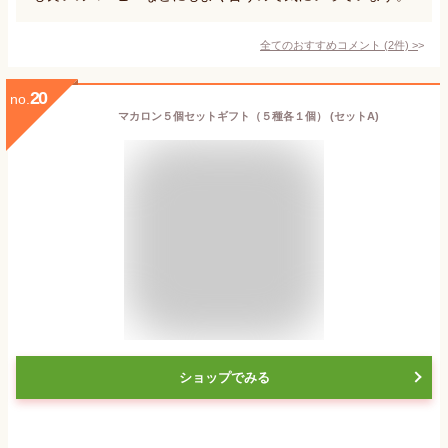
全てのおすすめコメント
(
2
件)
>
20
no.
マカロン５個セットギフト（５種各１個） (セットA)
ショップでみる