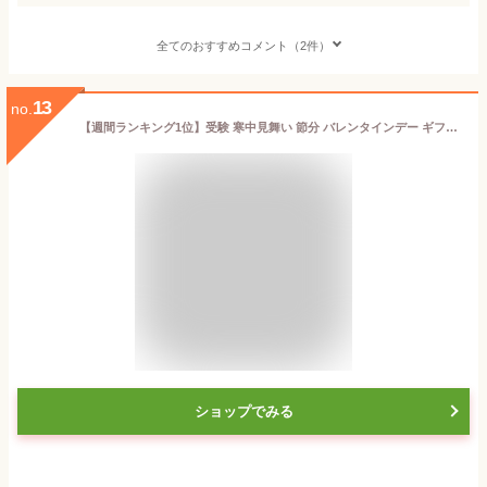
全てのおすすめコメント（2件）
13
no.
【週間ランキング1位】受験 寒中見舞い 節分 バレンタインデー ギフト 誕生日 プレゼント ALLSTARS オールスター12個セット マカロン トゥンカロン マカプレッソ MACAPRESSO 太っちょマカロン お返し お菓子 ギフト スイーツ 内祝い 洋菓子
ショップでみる