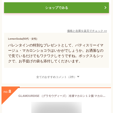
ショップでみる
価格と在庫を
楽天
でチェック
>>
LemonSoda(50代・女性)
バレンタインの特別なプレゼントとして、パティスリーイマ
ージュ・マカロンショコラはいかがでしょうか。お洒落なの
で見ているだけでもワクワクしそうですね。ボックスもシッ
クで、お手提げの袋も添付してくださいます。
全てのおすすめコメント（2件）
8
no.
GLAMOURDISE （グラモウディーズ） 冷凍マカロン１２個 マカロン専門店 プレゼント お祝い 挨拶 手土産 お洒落