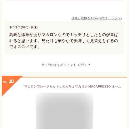
価格と在庫を
Amazon
でチェック
>>
ネコネコ(40代・男性)
高級な印象がありマカロンなのでキッチリとしたものが喜ば
れると思います。見た目も華やかで美味しく見栄えもするの
でオススメです。
全てのおすすめコメント（2件）
10
no.
「マカロンフレークセット」太っちょマカロン MACAPRESSO オールスター12個 & マカロンフレークセット マカプレッソ トゥンカロン マカロン macaron 韓国 スイーツ デザート プレゼント ギフト 敬老の日