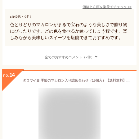
価格と在庫を
楽天
でチェック
>>
s.i(40代・女性)
色とりどりのマカロンがまるで宝石のような美しさで贈り物
にぴったりです。どの色を食べるか迷ってしまう程です。楽
しみながら美味しいスイーツを堪能できておすすめです。
全てのおすすめコメント（2件）
14
no.
ダロワイヨ 季節のマカロン入り詰め合わせ（15個入）【送料無料】お中元 マカロン スイーツ 洋菓子 プレゼント ギフト 贈り物 挨拶 御祝 御礼 送別 誕生日 結婚 御見舞 出産 内祝 ビジネス 職場 お取り寄せ 差し入れ 人気 土産 有名 個包装 退職 転職 異動 母の日 父の日