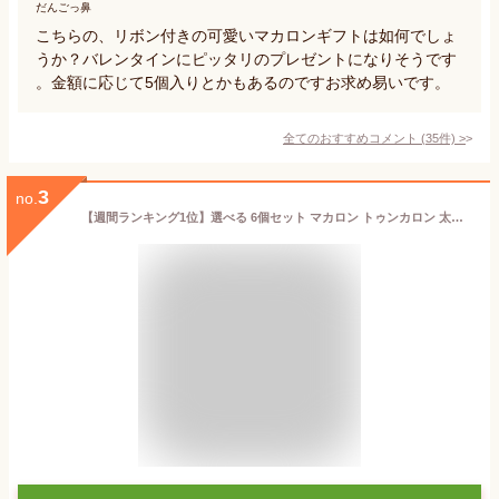
だんごっ鼻
こちらの、リボン付きの可愛いマカロンギフトは如何でしょ
うか？バレンタインにピッタリのプレゼントになりそうです
。金額に応じて5個入りとかもあるのですお求め易いです。
全てのおすすめコメント
(
35
件)
>
3
no.
【週間ランキング1位】選べる 6個セット マカロン トゥンカロン 太っちょマカロン プレゼント マカプレッソ MACAPRESSO お返し お菓子 ギフト プレゼント スイーツ 内祝い 洋菓子 誕生日 卒業式 ハロウィン 歳暮 クリスマス 冬グルメ