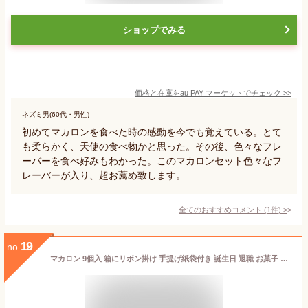
ショップでみる
価格と在庫を
au PAY マーケット
でチェック
>>
ネズミ男(60代・男性)
初めてマカロンを食べた時の感動を今でも覚えている。とて
も柔らかく、天使の食べ物かと思った。その後、色々なフレ
ーバーを食べ好みもわかった。このマカロンセット色々なフ
レーバーが入り、超お薦め致します。
全てのおすすめコメント
(
1
件)
>
19
no.
マカロン 9個入 箱にリボン掛け 手提げ紙袋付き 誕生日 退職 お菓子 内祝い スイーツ 個包装 天使がくれたマカロン ギフト km09