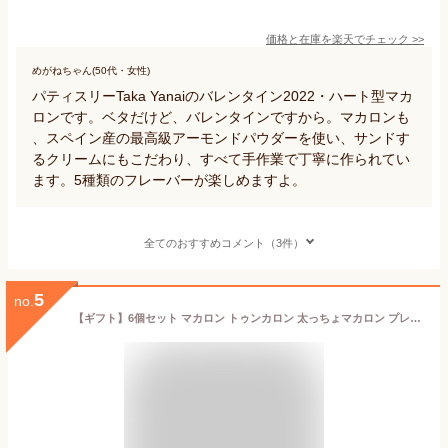
価格と在庫を
楽天
でチェック
>>
めがねちゃん(50代・女性)
パティスリーTaka Yanaiのバレンタイン2022・ハート型マカ
ロンです。ベタだけど、バレンタインですから。マカロンも
、スペイン産の最高級アーモンドパウダーを使い、サンドす
るクリームにもこだわり、すべて手作業で丁寧に作られてい
ます。5種類のフレーバーが楽しめますよ。
全てのおすすめコメント（3件）
5
no.
【ギフト】6個セット マカロン トゥンカロン 太っちょマカロン プレゼント マカプレッソ MACAPRESSO クリスマス お菓子 お返し 内祝い お菓子 誕生日 贈り物 プレゼント ギフト