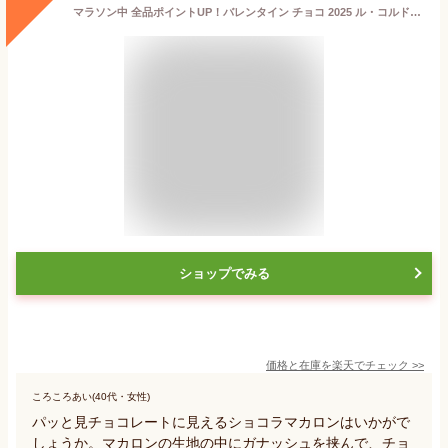
マラソン中 全品ポイントUP！バレンタイン チョコ 2025 ル・コルドン・ブルー ショコラマカロン6 のし包装メッセージカード不可 C-25 HC / LE CORDON BLEU マカロン お菓子 スイーツ ギフト おしゃれ ブランドチョコ 贈答品 JGS
ショップでみる
価格と在庫を
楽天
でチェック
>>
ころころあい(40代・女性)
パッと見チョコレートに見えるショコラマカロンはいかがで
しょうか。マカロンの生地の中にガナッシュを挟んで、チョ