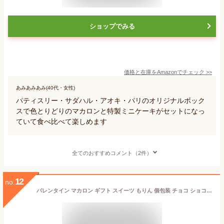
ショップでみる
価格と在庫を
Amazon
でチェック
>>
あみあみあみ(40代・女性)
パティスリー・サダハル・アオキ・パリのオリジナルボック
スで色とりどりのマカロンと特製ミニケーキがセットになっ
ていて食べ比べて楽しめます
全てのおすすめコメント（2件）
12
no.
バレンタイン マカロン ギフト スイーツ もりん 個包装 チョコ ショコラマカロン 5個 詰め合わせ 高級 おしゃれ 誕生日プレゼント かわいい 手土産 お取り寄せ プチギフト お菓子 職場 出産祝い 内祝い お返し 結婚祝い 退職祝い お礼 義理チョコ ばらまき 送料無料