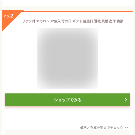
2
no.
リボン付 マカロン 12個入 母の日 ギフト 誕生日 退職 異動 産休 挨拶 お世話になりました 個包装 プチギフト[冷]お礼 ありがとう 感謝 おしゃれ 可愛い 手土産 贈り物 詰め合わせ 女性向け お配り 職場 小分け 配りやすい 人気 焼き菓子 送別会 お返し 天使がくれたマカロン
ショップでみる
価格と在庫を
楽天
でチェック
>>