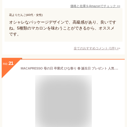
価格と在庫を
Amazon
でチェック
>>
花よりだんご(40代・女性)
オシャレなパッケージデザインで、高級感があり、良いです
ね。5種類のマカロンを味わうことができるから、オススメ
です。
全てのおすすめコメント
(
1
件)
>
21
no.
MACAPRESSO 母の日 卒業式 ひな祭り 春 誕生日 プレゼント 人気 マカロン ソルティーキャラメル 6個 セット マカプレッソ マカマニア トゥンカロン 太っちょマカロン お返し お菓子 ギフト スイーツ 内祝い 洋菓子