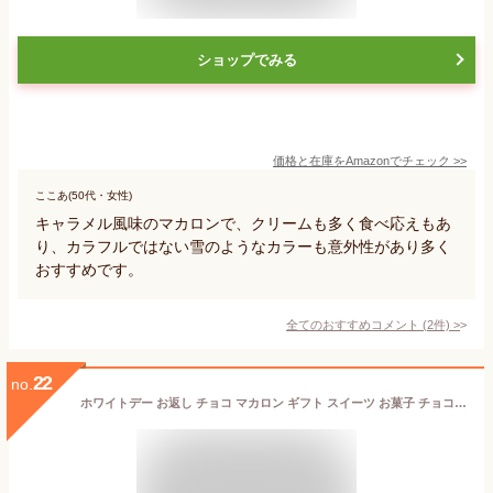
ショップでみる
価格と在庫を
Amazon
でチェック
>>
ここあ(50代・女性)
キャラメル風味のマカロンで、クリームも多く食べ応えもあ
り、カラフルではない雪のようなカラーも意外性があり多く
おすすめです。
全てのおすすめコメント
(
2
件)
>
22
no.
ホワイトデー お返し チョコ マカロン ギフト スイーツ お菓子 チョコレート 個包装 高級 おしゃれ 誕生日プレゼント ショコラマカロン 5個 詰め合わせ 人気 かわいい 手土産 職場 彼女 子供 プチギフト 内祝い 出産祝い 結婚祝い 退職 お配り お取り寄せスイーツ 洋菓子