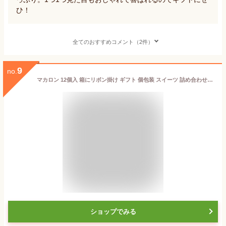
ひ！
全てのおすすめコメント（2件）
9
no.
マカロン 12個入 箱にリボン掛け ギフト 個包装 スイーツ 詰め合わせ プレゼント 常温保存可 手提げ袋対応可能 天使がくれたマカロン 母の日 誕生日 退職 お礼 お菓子 内祝い [冷]
ショップでみる