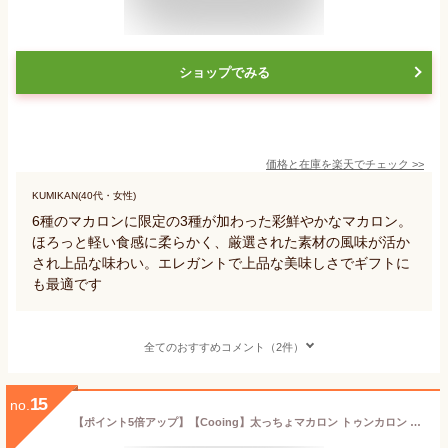
ショップでみる
価格と在庫を
楽天
でチェック
>>
KUMIKAN(40代・女性)
6種のマカロンに限定の3種が加わった彩鮮やかなマカロン。
ほろっと軽い食感に柔らかく、厳選された素材の風味が活か
され上品な味わい。エレガントで上品な美味しさでギフトに
も最適です
全てのおすすめコメント（2件）
15
no.
【ポイント5倍アップ】【Cooing】太っちょマカロン トゥンカロン マカロン 贅沢セット 12個入り 詰め合わせ 韓国マカロン 手作りセット 手作りマカロン お菓子 洋菓子 お返し お祝い ギフト