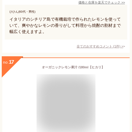
価格と在庫を
楽天
でチェック
>>
ひひん(60代・男性)
イタリアのシチリア島で有機栽培で作られたレモンを使って
いて、爽やかなレモンの香りがして料理から焼酎の割材まで
幅広く使えますよ。
全てのおすすめコメント
(
1
件)
>
17
no.
オーガニックレモン果汁 /180ml【ヒカリ】