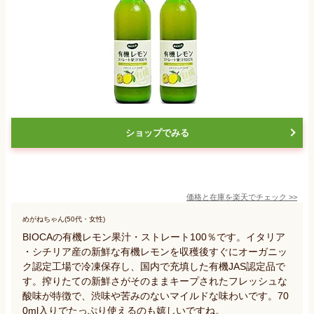
ショップでみる
価格と在庫を
楽天
でチェック
>>
めがねちゃん(50代・女性)
BIOCAの有機レモン果汁・ストレート100％です。イタリア
・シチリア産の新鮮な有機レモンを収穫後すぐにオーガニッ
ク認定工場で冷凍保存し、国内で充填した有機JAS認定品で
す。搾りたての新鮮さがそのままキープされたフレッシュな
酸味が特徴で、渋味や苦みのないマイルドな味わいです。70
0ml入りでたっぷり使えるのも嬉しいですね。