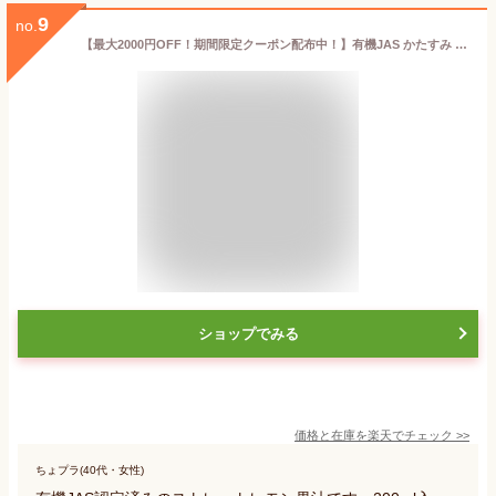
9
no.
【最大2000円OFF！期間限定クーポン配布中！】有機JAS かたすみ 有機 レモン果汁ストレート100％ 200ml
ショップでみる
価格と在庫を
楽天
でチェック
>>
ちょプラ(40代・女性)