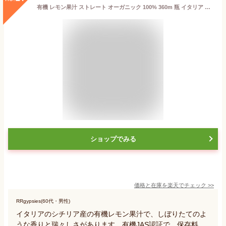
有機 レモン果汁 ストレート オーガニック 100% 360m 瓶 イタリア シチリア産 有機レモン レモン汁 レモンジュース 生絞り 生搾り 無添加 安心
ショップでみる
価格と在庫を
楽天
でチェック
>>
RRgypsies(60代・男性)
イタリアのシチリア産の有機レモン果汁で、しぼりたてのよ
うな香りと瑞々しさがあります。有機JAS認証で、保存料、