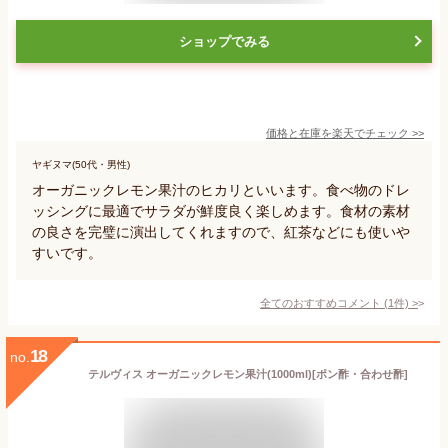
ショップでみる
価格と在庫を
楽天
でチェック
>>
ヤギヌマ(50代・男性)
オーガニックレモン果汁のヒカリといいます。食べ物のドレ
ッシングに最適でサラダが鮮度良く楽しめます。食材の素材
の良さを完璧に演出してくれますので、紅茶などにも使いや
すいです。
全てのおすすめコメント
(
1
件)
>
18
no.
テルヴィス オーガニックレモン果汁(1000ml)[ポン酢・合わせ酢]