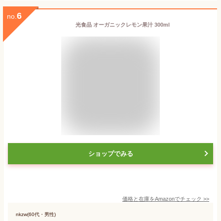
6
no.
光食品 オーガニックレモン果汁 300ml
ショップでみる
価格と在庫を
Amazon
でチェック
>>
nkzw(60代・男性)