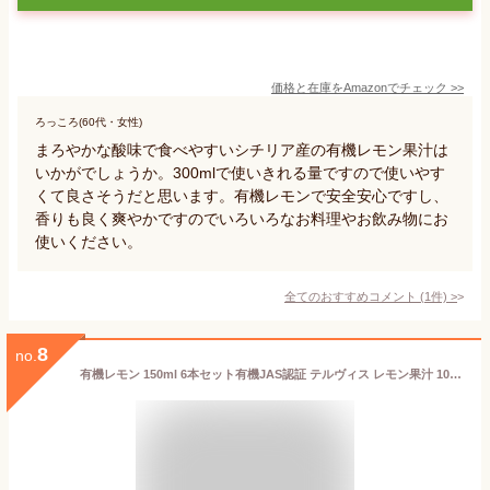
価格と在庫を
Amazon
でチェック
>>
ろっころ(60代・女性)
まろやかな酸味で食べやすいシチリア産の有機レモン果汁は
いかがでしょうか。300mlで使いきれる量ですので使いやす
くて良さそうだと思います。有機レモンで安全安心ですし、
香りも良く爽やかですのでいろいろなお料理やお飲み物にお
使いください。
全てのおすすめコメント
(
1
件)
>
8
no.
有機レモン 150ml 6本セット有機JAS認証 テルヴィス レモン果汁 100％ 無添加 有機 オーガニック ストレート