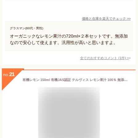
価格と在庫を
楽天
でチェック
>>
グラスマン(60代・男性)
オーガニックなレモン果汁の720ml×２本セットです。無添加
なので安心して使えます。汎用性が高いと思いますよ。
全てのおすすめコメント
(
1
件)
>
21
no.
有機レモン 150ml 有機JAS認証 テルヴィス レモン果汁 100％ 無添加 有機 オーガニック ストレート