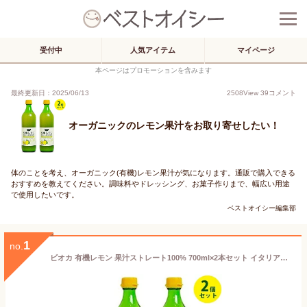
受付中
人気アイテム
マイページ
本ページはプロモーションを含みます
最終更新日：2025/06/13
2508
View
39
コメント
オーガニックのレモン果汁をお取り寄せしたい！
体のことを考え、オーガニック(有機)レモン果汁が気になります。通販で購入できる
おすすめを教えてください。調味料やドレッシング、お菓子作りまで、幅広い用途
で使用したいです。
ベストオイシー編集部
1
no.
ビオカ 有機レモン 果汁ストレート100% 700ml×2本セット イタリア・シチリア産 オーガニック 無添加 BIOCA 柑橘 割り材 レモンジュース サワー カクテル