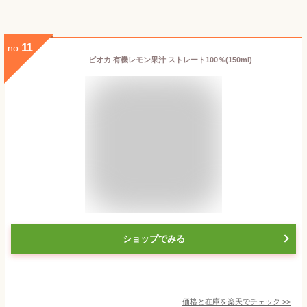
11
no.
ビオカ 有機レモン果汁 ストレート100％(150ml)
ショップでみる
価格と在庫を
楽天
でチェック
>>