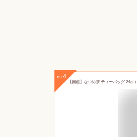
4
no.