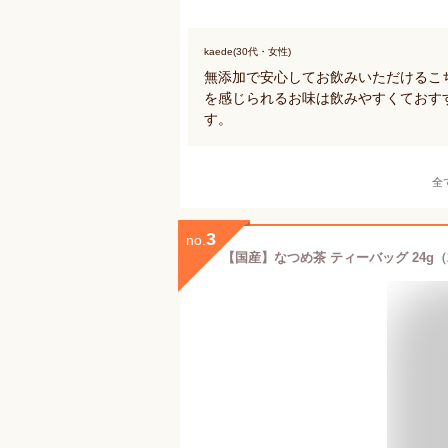
kaede(30代・女性)
無添加で安心してお飲みいただけるこ
を感じられるお味は飲みやすくておす
す。
全
3
no.