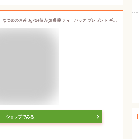
★送料込み★【国産・ノンカフェイン】なつめのお茶 3g×24個入(無農薬 ティーバッグ プレゼント ギフト ナツメ茶 温活 ハーブティー リラックス 美容 美活)
ショップでみる