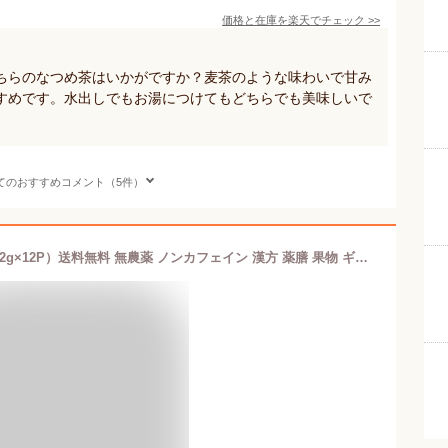
価格と在庫を
楽天
でチェック
>>
ちらのなつめ茶はいかがですか？麦茶のような味わいで甘み
すめです。水出しでもお湯につけてもどちらでも美味しいで
てのおすすめコメント（5件）
【国産】なつめ茶 ティーバッグ 24g（2g×12P）送料無料 無農薬 ノンカフェイン 漢方 薬膳 果物 ギフト プレゼント バレンタイン プチギフト お茶 内祝い 2022 早割