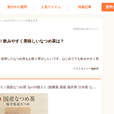
受付中の質問
人気アイテム
特集記事
質問
ージはプロモーションを含みます
3066
View
28
コメント
！飲みやすく美味しいなつめ茶は？
を使用したなつめ茶をお取り寄せしたいです。はじめてでも飲みやすく美
ベストオイシー編集部
【期間限定★ポイントUP！】なつめいろ / 国産なつめ茶 3g×24個入り (無農薬 国産 福井県 日本産 なつめ茶 ハーブティー ノンカフェイン なつめ 鉄分 更年期 温活 薬膳茶 むくみ 妊娠中 授乳期 睡眠前 出産祝い 敬老 プレゼント 3,000円以内) バレンタイン