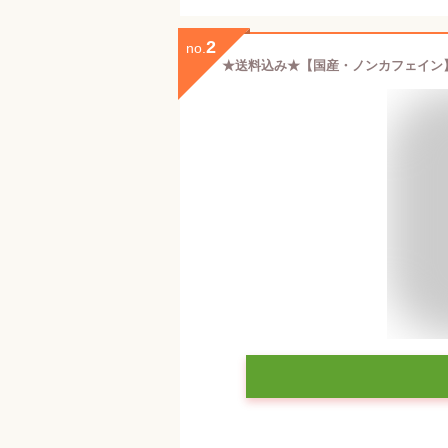
2
no.