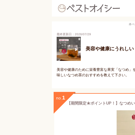
本ペ
最終更新日：2026/07/29
美容や健康にうれしい
美容や健康のために栄養豊富な果実「なつめ」
味しいなつめ茶のおすすめを教えて下さい。
1
no.