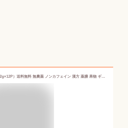
【国産】なつめ茶 ティーバッグ 24g（2g×12P）送料無料 無農薬 ノンカフェイン 漢方 薬膳 果物 ギフト プレゼント バレンタイン プチギフト お茶 内祝い 2022 早割