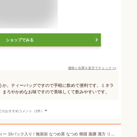
ショップでみる
価格と在庫を
楽天
でチェック
>>
うか。ティーバッグですので手軽に飲めて便利です。ミネラ
。まろやかめなお味ですので美味しくて飲みやすいです。
てのおすすめコメント（2件）
[OKENBI] 私のゆったり時間 なつめティー 10パック入り / 無添加 なつめ茶 なつめ 韓国 薬膳 漢方 リラックス ティーバッグ