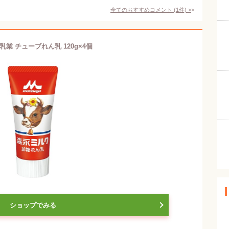
全てのおすすめコメント
(
1
件)
>
乳業 チューブれん乳 120g×4個
ショップでみる