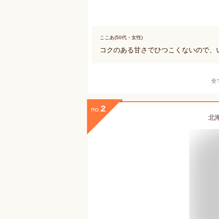
ここあ(50代・女性)
コクのある甘さでひつこくないので、
全
2
no.
北海