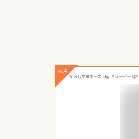
4
no.
からしマヨネーズ 1kg キューピー Q