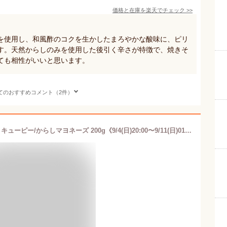
価格と在庫を
楽天
でチェック
>>
を使用し、和風酢のコクを生かしたまろやかな酸味に、ピリ
す。天然からしのみを使用した後引く辛さが特徴で、焼きそ
ても相性がいいと思います。
てのおすすめコメント（2件）
【スーパーセール期間中ポイント2倍】キューピー/からしマヨネーズ 200g《9/4(日)20:00〜9/11(日)01:59まで》