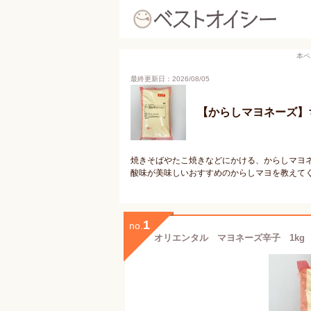
本ペ
最終更新日：2026/08/05
【からしマヨネーズ】
焼きそばやたこ焼きなどにかける、からしマヨ
酸味が美味しいおすすめのからしマヨを教えて
1
no.