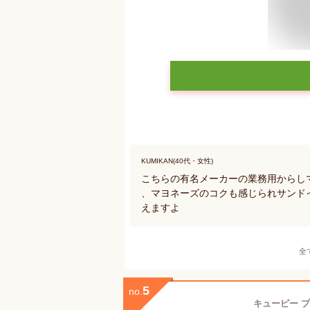
KUMIKAN(40代・女性)
こちらの有名メーカーの業務用からし
、マヨネーズのコクも感じられサンド
えますよ
全
5
no.
キューピー プ