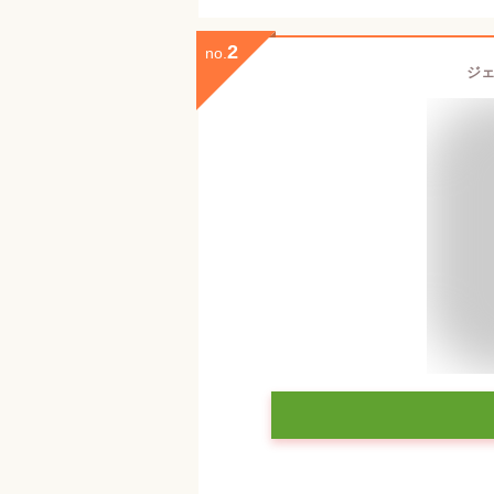
2
no.
ジェ