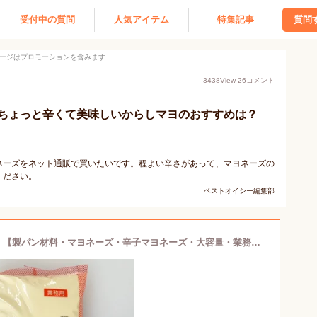
受付中の質問
人気アイテム
特集記事
質問
ージはプロモーションを含みます
3438
View
26
コメント
ちょっと辛くて美味しいからしマヨのおすすめは？
ネーズをネット通販で買いたいです。程よい辛さがあって、マヨネーズの
ください。
ベストオイシー編集部
オリエンタル マヨネーズ辛子 1kg 【製パン材料・マヨネーズ・辛子マヨネーズ・大容量・業務用】