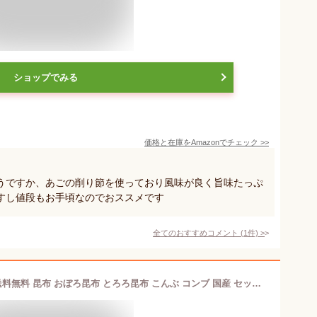
ショップでみる
価格と在庫を
Amazon
でチェック
>>
うですか、あごの削り節を使っており風味が良く旨味たっぷ
すし値段もお手頃なのでおススメです
全てのおすすめコメント
(
1
件)
>
【おためし】 富山昆布味比べセット 送料無料 昆布 おぼろ昆布 とろろ昆布 こんぶ コンブ 国産 セット おつまみ 珍味 おやつ ダイエット 健康 だし昆布 黒とろろ 白とろろ ソフト昆布 しそおにふり 昆布ふりかけ たら昆布 おしゃぶり昆布 梅おやつ すこんぶ 納豆昆布 dskomb