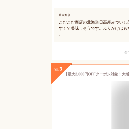
猫大好き
こむこむ商店の北海道日高産みついし
すくて美味しそうです。ふりかけはも
。
全
3
no.