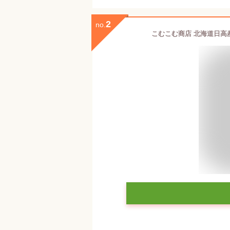
2
no.
こむこむ商店 北海道日高産み