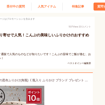
受付中の質問
人気アイテム
特集記事
質問
ージはプロモーションを含みます
537
View
23
コメント
り寄せで人気！こんぶの美味しいふりかけのおすすめ
？通販で人気のものなどが知りたいです！こんぶの旨味でご飯が進む、お
い！
ベストオイシー編集部
【ポイント10倍】【ご飯のお供】料亭の昆布ふりかけ(角瓶)《 瓶入り ふりかけ ブランド プレゼント 結婚 内 祝い 手土産 贈答品 誕生日 プチ ギフト お取り寄せ 高級 歳暮 お礼 贈り物 出産 還暦 お返し 下鴨茶寮 京都 料亭 》