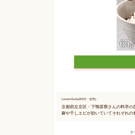
LemonSoda(50代・女性)
京都府左京区・下鴨茶寮さんの料亭の
麻や干しエビが効いていてそれぞれの
全