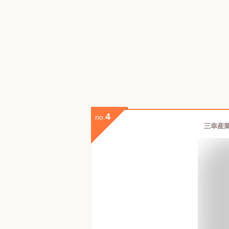
4
no.
三幸産業