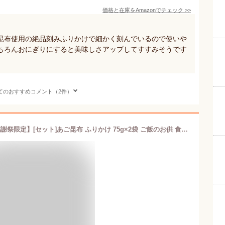
価格と在庫を
Amazon
でチェック
>>
昆布使用の絶品刻みふりかけで細かく刻んでいるので使いや
ちろんおにぎりにすると美味しさアップしてすすみそうです
てのおすすめコメント（2件）
【最大2,000円OFFクーポン対象！大感謝祭限定】[セット]あご昆布 ふりかけ 75g×2袋 ご飯のお供 食塩無添加【家計応援セール】