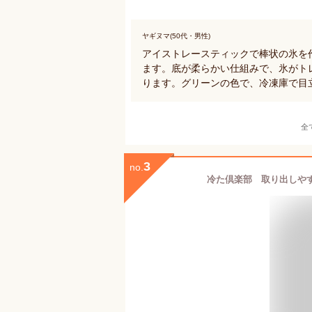
ヤギヌマ(50代・男性)
アイストレースティックで棒状の氷を
ます。底が柔らかい仕組みで、氷がト
ります。グリーンの色で、冷凍庫で目
全
3
no.
冷た倶楽部 取り出しやす