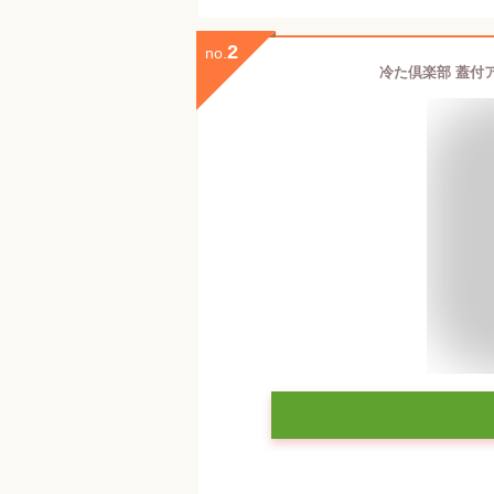
2
no.
冷た倶楽部 蓋付