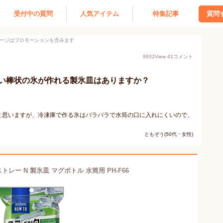
受付中の質問
人気アイテム
特集記事
質問
ージはプロモーションを含みます
9932
View
41
コメント
い棒状の氷が作れる製氷皿はありますか？
と思いますが、冷凍庫で作る氷はバラバラで水筒の口に入れにくいので、
ともぞう(50代・女性)
レー N 製氷皿 マグボトル 水筒用 PH-F66