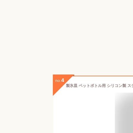
4
no.