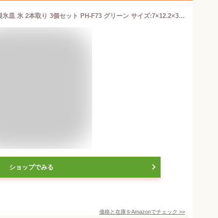
エビス 3段 スティック アイストレー 製氷皿 氷 2本取り 3個セット PH-F73 グリーン サイズ:7×12.2×3cm
ショップでみる
価格と在庫を
Amazon
でチェック
>>