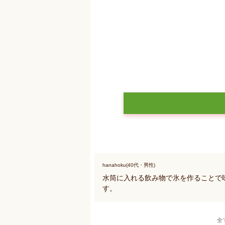
hanahoku(40代・男性)
水筒に入れる飲み物で氷を作ることで
す。
全