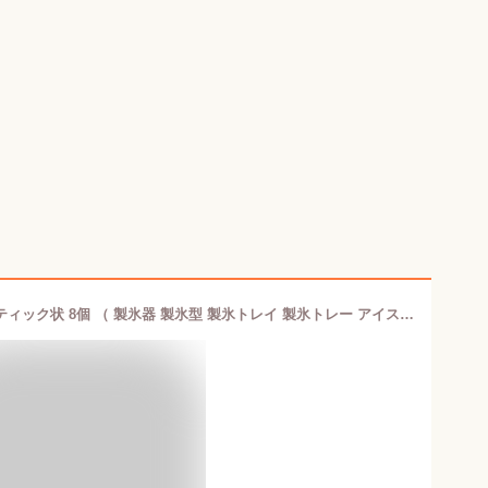
製氷皿 ペットボトル用 シリコン製 スティック状 8個 （ 製氷器 製氷型 製氷トレイ 製氷トレー アイストレイ アイストレー 氷 こおり シリコーン トレイ トレー 水筒用 ステンレスボトル用 マグボトル用 ）