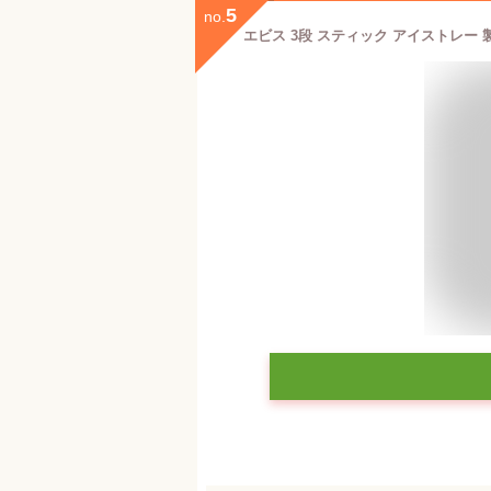
5
no.