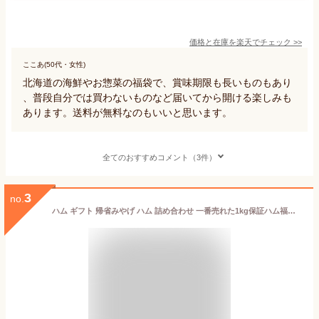
価格と在庫を
楽天
でチェック
>>
ここあ(50代・女性)
北海道の海鮮やお惣菜の福袋で、賞味期限も長いものもあり
、普段自分では買わないものなど届いてから開ける楽しみも
あります。送料が無料なのもいいと思います。
全てのおすすめコメント（3件）
3
no.
ハム ギフト 帰省みやげ ハム 詰め合わせ 一番売れた1kg保証ハム福袋 冷凍 肉加工品 ハム 詰め合わせ セット ベーコン ソーセージ サンライズファーム 惣菜 ギフトお歳暮 お中元 訳あり 福袋 フードロス 食品ロス 【一部別途送料追加】