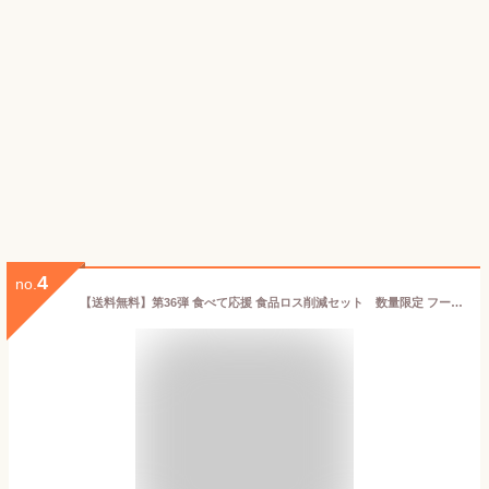
4
no.
【送料無料】第36弾 食べて応援 食品ロス削減セット 数量限定 フードロス 訳あり ワケあり わけあり アウトレット お試し 在庫処分 佃煮 昆布 ちりめん おうち時間 おうちごはん ご飯のお供 米 お米 ふりかけ 竹の子 タケノコ 葛湯 粉末飲料 甘酒 釜めし 釜飯 出汁 だし昆布