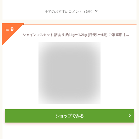
全てのおすすめコメント（2件）
9
no.
シャインマスカット 訳あり 約1kg〜1.2kg (目安1〜4房) ご家庭用【送料無料(一部地域除く)】フルーツ 葡萄 皮ごと食べれる 種なしぶどう 果物 くだもの 果実 青果 食品ロス ブドウ おやつ デザート 夏の味覚 コロナ おうち時間応援
ショップでみる