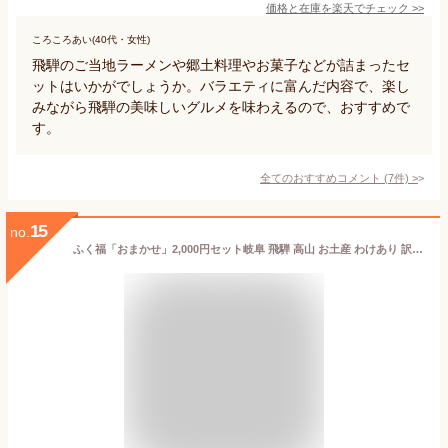
価格と在庫を
楽天
でチェック
>>
ころころあい(40代・女性)
飛騨のご当地ラーメンや郷土料理やお菓子などが詰まったセ
ットはいかがでしょうか。バラエティに富んだ内容で、楽し
みながら飛騨の美味しいグルメを味わえるので、おすすめで
す。
全てのおすすめコメント
(
7
件)
>
15
no.
ふく福「おまかせ」2,000円セット岐阜 飛騨 高山 お土産 わけあり 訳あり 在庫処分 食品ロス削減 送料無料 ※賞味期限2021年9月16日の商品が入ります【送料無料】【55】