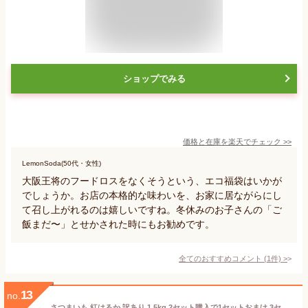
ショップでみる
価格と在庫を
楽天
でチェック
>>
LemonSoda(50代・女性)
大阪王将のフードロスをなくそうという、エコ福袋はいかが
でしょうか。お店の本格的な味わいを、お家に居ながらにし
て召し上がれるのは嬉しいですね。冬休みのお子さんの「ご
飯まだ〜」とせかされた時にもお勧めです。
全てのおすすめコメント
(
1
件)
>
13
no.
さつまいも 紅はるか 訳あり 1.5kg 2セット購入で1セットおまけ 3セット購入で3セットおまけ べにはるか 熊本県産 サツマイモ 紅蜜芋 焼き芋 芋 いも