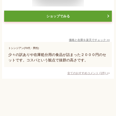
ショップでみる
価格と在庫を
楽天
でチェック
>>
トシンジアン(70代・男性)
少々の訳ありや在庫処分用の食品が詰まった２０００円のセ
ットです。コスパという観点で抜群の高さです。
全てのおすすめコメント
(
1
件)
>