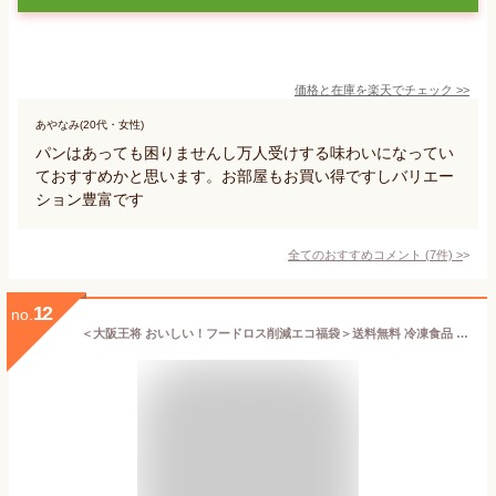
価格と在庫を
楽天
でチェック
>>
あやなみ(20代・女性)
パンはあっても困りませんし万人受けする味わいになってい
ておすすめかと思います。お部屋もお買い得ですしバリエー
ション豊富です
全てのおすすめコメント
(
7
件)
>
12
no.
＜大阪王将 おいしい！フードロス削減エコ福袋＞送料無料 冷凍食品 通販 お取り寄せ お取り寄せグルメ 中華 仕送り レンチン 簡単調理 備蓄 テレワーク 簡単 惣菜 手間抜き料理 お歳暮