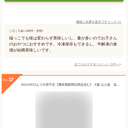
価格と在庫を
楽天
でチェック
>>
ころころあい(40代・女性)
端っこでも味は変わらず美味しいし、量が多いのでお子さん
のおやつにおすすめです。冷凍保存もできるし、半解凍の食
感が結構美味しいです。
全てのおすすめコメント
(
1
件)
>
17
no.
2021/09/13より出荷予定【賞味期限間近商品含む】 大阪 お土産 送料無料 訳あり(賞味期限間近セール) 6000円相当 お土産 詰め合わせ 大阪 観光 土産 コロナ 在庫ロス スイーツ 訳あり 福袋 在庫処分 食品 食品ロス お菓子 アウトレット フードロス 通天閣 関西