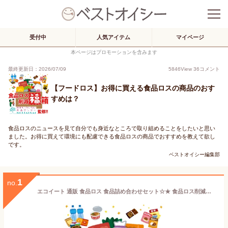
受付中
人気アイテム
マイページ
本ページはプロモーションを含みます
最終更新日：2026/07/09
5846
View
36
コメント
【フードロス】お得に買える食品ロスの商品のおす
すめは？
食品ロスのニュースを見て自分でも身近なところで取り組めることをしたいと思い
ました。お得に買えて環境にも配慮できる食品ロスの商品でおすすめを教えて欲し
です。
ベストオイシー編集部
1
no.
エコイート 通販 食品ロス 食品詰め合わせセット☆★ 食品ロス削減活動 訳有食品 非常食 防災食品 惣菜パウチ お菓子 ジュース お茶 訳有商品 アルファ米 福袋 お得 食品 飲料 水 賞味期限切れ 賞味期限間近 ecoeat NPO法人日本もったいない食品センター