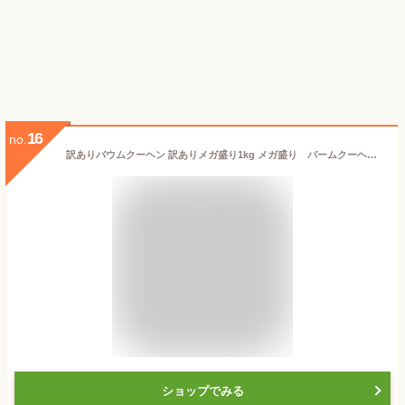
16
no.
訳ありバウムクーヘン 訳ありメガ盛り1kg メガ盛り バームクーヘン バウムクーヘン 応援 在庫処分 訳あり わけあり 食品 食品ロス グルメ 福袋 福袋 送料無料 お菓子 福袋 フードロス
ショップでみる