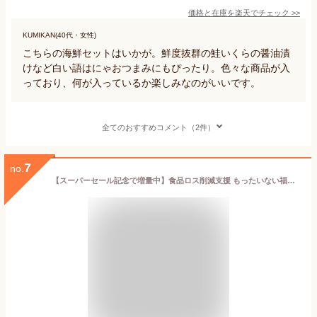
価格と在庫を
楽天
でチェック
>>
KUMIKAN(40代・女性)
こちらの海鮮セットはいかが。鮮度抜群の鮭いくらの醤油漬
けなど白い語はにゃおつまみにもぴったり。色々な商品が入
っており、何が入っているか楽しみなのがいいです。
全てのおすすめコメント（2件）
7
no.
【スーパーセール記念で増量中】食品ロス削減支援 もったいない福袋 20点以上 食品詰め合わせセット 応援 福袋 お得 詰め合わせ 訳あり ワケあり 在庫処分 フードロス アウトレット コロナ 送料無料 仕送り 2021 セール 賞味期限