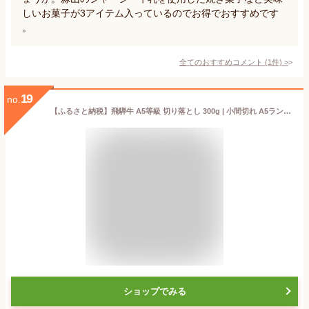
しいお菓子が3アイテム入っているのでお得でおすすめです
。
全てのおすすめコメント
(
1
件)
>
19
no.
【ふるさと納税】飛騨牛 A5等級 切り落とし 300g | 小間切れ A5ランク A5 5等級 肉 黒毛和牛 ブランド牛 発送時期が選べる 飛騨高山 ながせ食品 FH001MP
ショップでみる