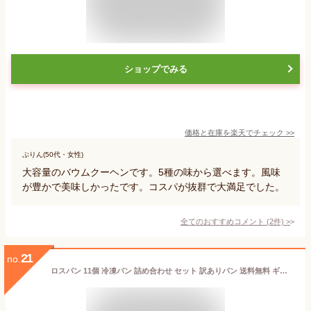
ショップでみる
価格と在庫を
楽天
でチェック
>>
ぷりん(50代・女性)
大容量のバウムクーヘンです。5種の味から選べます。風味
が豊かで美味しかったです。コスパが抜群で大満足でした。
全てのおすすめコメント
(
2
件)
>
21
no.
ロスパン 11個 冷凍パン 詰め合わせ セット 訳ありパン 送料無料 ギフト ロスパン 福袋 フードロス 冷凍食品 パン活 SDGs パン プレゼント 焼くだけ