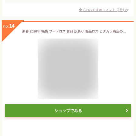
全てのおすすめコメント
(
1
件)
>
14
no.
新春 2026年 福袋 フードロス 食品 訳あり 食品ロス ヒダカラ商店のたから箱 L お菓子 ＆ 惣菜 12点入り お得 セット ラーメン スイーツ お土産 送料無料 ご当地グルメ 賞味期限 処分 セール 5000円
ショップでみる