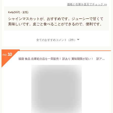
価格と在庫を
楽天
でチェック
>>
Kelly(50代・女性)
シャインマスカットが、おすすめです。ジューシーで甘くて
美味しいです。皮ごと食べることができるので、便利です。
全てのおすすめコメント（2件）
10
no.
福袋 食品 在庫処分品を一斉販売！ 訳あり 賞味期限が近い！ 訳アリ 福BOX 目玉品 とん漬け 焼肉用 すき焼用 ステーキ用 販売 送料無料 セール 肉 フードロス 福袋