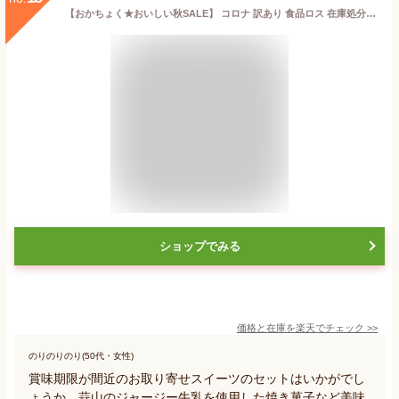
【おかちょく★おいしい秋SALE】 コロナ 訳あり 食品ロス 在庫処分 お取り寄せグルメ お取り寄せ フードロス もったいない 食品 ロス 賞味期限 間近 アウトレット 福袋 食品 スイーツ わけあり 食べて支援 焼き菓子 地域応援3,000円福袋
ショップでみる
価格と在庫を
楽天
でチェック
>>
のりのりのり(50代・女性)
賞味期限が間近のお取り寄せスイーツのセットはいかがでし
ょうか。蒜山のジャージー牛乳を使用した焼き菓子など美味