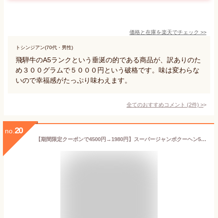
価格と在庫を
楽天
でチェック
>>
トシンジアン(70代・男性)
飛騨牛のA5ランクという垂涎の的である商品が、訳ありのた
め３００グラムで５０００円という破格です。味は変わらな
いので幸福感がたっぷり味わえます。
全てのおすすめコメント
(
2
件)
>
20
no.
【期間限定クーポンで4500円→1980円】スーパージャンボクーヘン5種の味から選べる3種セット 1個500gの超ド級バームクーヘンが3つ入っています！※沖縄へのお届けは追加送料1000円が発生致します! バームクーヘン バウムクーヘン