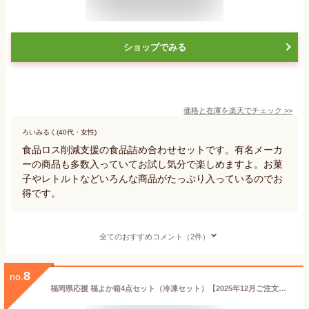
ショップでみる
価格と在庫を
楽天
でチェック
>>
ろいみるく(40代・女性)
食品ロス削減支援の食品詰め合わせセットです。有名メーカ
ーの商品も多数入っていてお試し気分で楽しめますよ。お菓
子やレトルトなどいろんな商品がたっぷり入っているのでお
得です。
全てのおすすめコメント（2件）
8
no.
福岡県応援 福よか箱4点セット（冷凍セット）【2025年12月ご注文分よりリニューアル】高評価★4.78 国産牛もつ鍋 無着色辛子明太子 梅ヶ枝餅 さば明太 福袋 贈り物 ギフト 食品 お取り寄せグルメ 訳あり 食品ロス プレゼント 福岡県【送料無料】