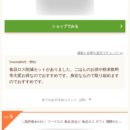
ショップでみる
価格と在庫を
楽天
でチェック
>>
Toshimi(60代・男性)
食品ロス削減セットがありました。ごはんのお供や粉末飲料
等大変お得なのでおすすめです。身近なもので取り組めます
のでおすすめです。
全てのおすすめコメント（2件）
5
no.
＼高評価★4.61／ フードロス 食品 訳あり 食品ロス ギフト 飛騨のたから箱M 8品 お菓子＆惣菜 お土産 福袋 お得 セット ラーメン お菓子 在庫処分 ご当地ラーメン 食べ物 詰め合わせ 賞味期限 処分