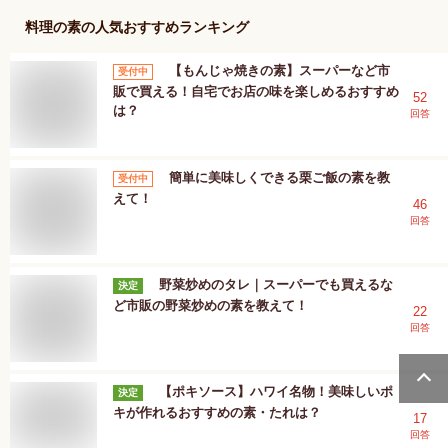
料理の素
の人気おすすめランキング
【もんじゃ焼きの素】スーパーなど市
受付中
販で買える！自宅でお店の味を楽しめるおすすめ
52
は？
回答
簡単に美味しくできる栗ご飯の素を教
受付中
えて！
46
回答
野菜炒めのタレ｜スーパーでも買えるな
決定
ど市販の野菜炒めの素を教えて！
22
回答
【ポキソース】ハワイ名物！美味しいポ
決定
キが作れるおすすめの素・たれは？
17
回答