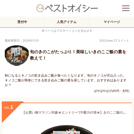
受付中
人気アイテム
マイページ
本ページはプロモーションを含みます
最終更新日：2026/07/15
2011
View
27
コメント
旬のきのこがたっぷり！美味しいきのこご飯の素を
教えて！
秋になるとキノコの炊き込みご飯が食べたくなります。旬のキノコが沢山入った、
キノコご飯が簡単にできる炊き込みご飯の素を探しています。おすすめはあります
か？
ぱやぱやはげ(40代・女性)
1
no.
【お買い物マラソン対象★エントリーでP最大47倍★】きのこご飯の素 2合用（2～3人前）【 小豆島 宝食品 炊き込みご飯 釜飯 釜めし 景品 賞品 イベント 】【おうちごはん】