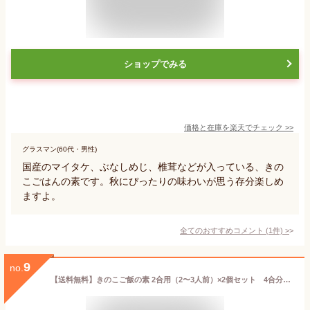
ショップでみる
価格と在庫を
楽天
でチェック
>>
グラスマン(60代・男性)
国産のマイタケ、ぶなしめじ、椎茸などが入っている、きの
こごはんの素です。秋にぴったりの味わいが思う存分楽しめ
ますよ。
全てのおすすめコメント
(
1
件)
>
9
no.
【送料無料】きのこご飯の素 2合用（2〜3人前）×2個セット 4合分 【 小豆島 宝食品 炊き込みご飯 釜飯 釜めし 景品 賞品 イベント 】【おうちごはん】