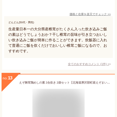
価格と在庫を
楽天
でチェック
>>
どんどん(50代・男性)
生産量日本一の大分県産椎茸がたくさん入った炊き込みご飯
の素はどうでしょうおか？干し椎茸の旨味が引き立つおいし
い炊き込みご飯が簡単に作ることができます。炊飯器に入れ
て普通にご飯を炊くだけでおいしい椎茸ご飯になるので、お
すすめです。
全てのおすすめコメント
(
1
件)
>
13
no.
えぞ舞茸鶏めしの素 2合炊き 2袋セット【北海道厚沢部町産えぞまいたけ使用】風味豊かなマイタケと鶏肉のご飯 舞茸たっぷりの炊き込みご飯の素 味わい深い鶏飯の素【メール便対応】ZIP!