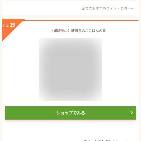
全てのおすすめコメント
(
1
件)
>
15
no.
【飛騨高山】荘川きのこごはんの素
ショップでみる