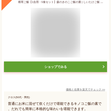
椎茸ご飯【1合用・5食セット】森のきのこご飯の素 | しいたけご飯 シイタケご飯 炊き込みご飯 釜飯 五目ご飯 送料無料 （メール便配送）
ショップでみる
価格と在庫を
楽天
でチェック
>>
クロス(50代・男性)
普通にお米に混ぜて炊くだけで堪能できるキノコご飯の素で
、だれでも簡単に本格的な味わいを堪能できます。