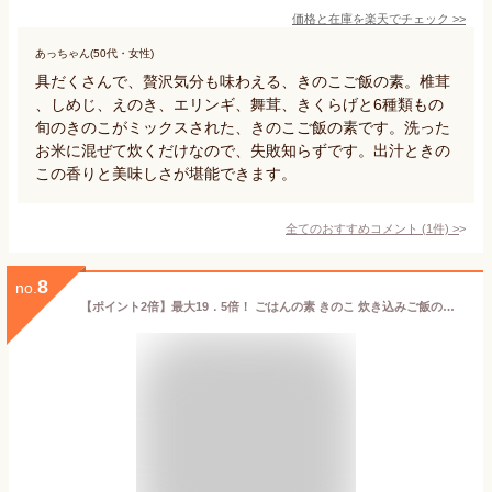
価格と在庫を
楽天
でチェック
>>
あっちゃん(50代・女性)
具だくさんで、贅沢気分も味わえる、きのこご飯の素。椎茸
、しめじ、えのき、エリンギ、舞茸、きくらげと6種類もの
旬のきのこがミックスされた、きのこご飯の素です。洗った
お米に混ぜて炊くだけなので、失敗知らずです。出汁ときの
この香りと美味しさが堪能できます。
全てのおすすめコメント
(
1
件)
>
8
no.
【ポイント2倍】最大19．5倍！ ごはんの素 きのこ 炊き込みご飯の素 オーサワきのこごはんの素 140g 5個セット 送料無料