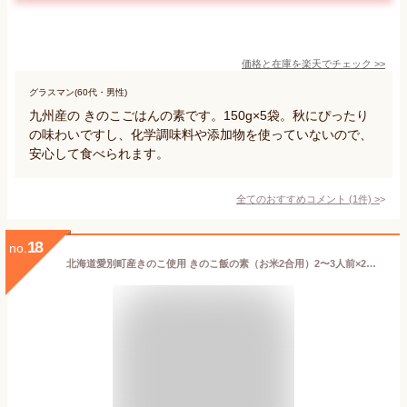
価格と在庫を
楽天
でチェック
>>
グラスマン(60代・男性)
九州産の きのこごはんの素です。150g×5袋。秋にぴったり
の味わいですし、化学調味料や添加物を使っていないので、
安心して食べられます。
全てのおすすめコメント
(
1
件)
>
18
no.
北海道愛別町産きのこ使用 きのこ飯の素（お米2合用）2〜3人前×2個セット 送料無料 贈り物 プレゼント 北海道 北海道野菜 北海道の味覚 炊き込みご飯 釜めし ごはん かやくごはん 2合