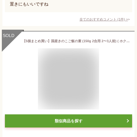
置きにもいいですね
全てのおすすめコメント
(
1
件)
>
SOLD
【5個まとめ買い】国産きのこご飯の素 (150g 2合用 2〜3人前) ( ホクト レトルト 炊き込みごはん きのこご飯 かやくご飯 レトルトパウチ レトルト食品 着色料不使用 化学調味料不使用 常温保存 )
類似商品を探す