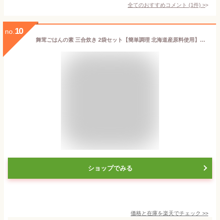
全てのおすすめコメント
(
1
件)
>
10
no.
舞茸ごはんの素 三合炊き 2袋セット【簡単調理 北海道産原料使用】風味豊かなマイタケ炊き込みご飯 北海道産舞茸たっぷりご飯の素 味わい深いまいたけ炊き込みご飯の素【メール便対応】
ショップでみる
価格と在庫を
楽天
でチェック
>>