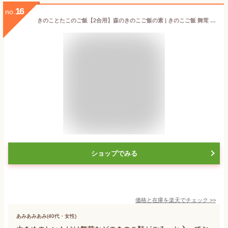
16
no.
きのことたこのご飯【2合用】森のきのこご飯の素 | きのこご飯 舞茸 しいたけ たこ たこ飯 炊き込みご飯 釜飯（メール便配送）
ショップでみる
価格と在庫を
楽天
でチェック
>>
あみあみあみ(40代・女性)