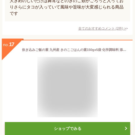
大きめのしいたけは舞茸などのきのこ類がごろっと入ってお
りさらにタコが入っていて風味や旨味が大変感じられる商品
です
全てのおすすめコメント
(
2
件)
>
17
no.
炊き込みご飯の素 九州産 きのこごはんの素150gx5袋 化学調味料 添加物不使用 国産 ギフト 贈り物 ベストアメニティ
ショップでみる