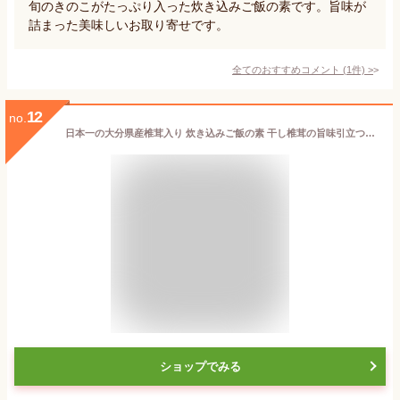
旬のきのこがたっぷり入った炊き込みご飯の素です。旨味が
詰まった美味しいお取り寄せです。
全てのおすすめコメント
(
1
件)
>
12
no.
日本一の大分県産椎茸入り 炊き込みご飯の素 干し椎茸の旨味引立つシイタケごはん 豊後きのこめし 3合分180g 大分県椎茸農協
ショップでみる