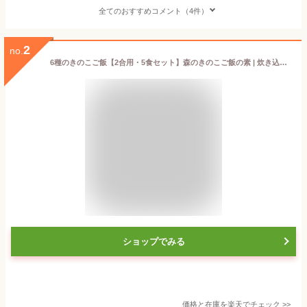
全てのおすすめコメント（4件）
2
no.
6種のきのこご飯【2合用・5食セット】森のきのこご飯の素 | 炊き込みご飯 釜飯 五目ご飯 炊き込みご飯の素 2合 素 きのこご飯 五目御飯 レトルト 混ぜ込みご飯の素 混ぜご飯の素 きのこ 椎茸 舞茸 しめじ エリンギ えのき きくらげ 簡単調理 送料無料 （メール便配送）
ショップでみる
価格と在庫を
楽天
でチェック
>>