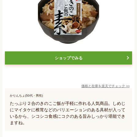
ショップでみる
価格と在庫を
楽天
でチェック
>>
かりんちょ(50代・男性)
たっぷり２合のきのこご飯が手軽に作れる人気商品。しめじ
にマイタケに椎茸などのバリエーションのある具材が入って
いるから、シコシコ食感にコクのある旨みしっかり堪能でき
ますね。