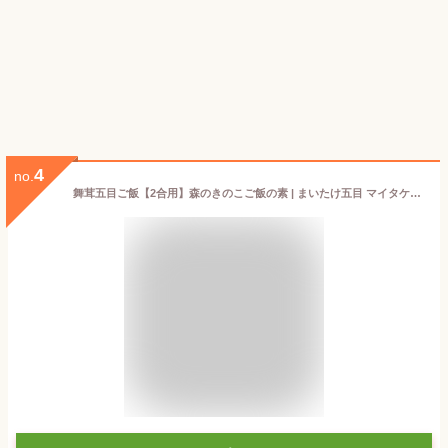
4
no.
舞茸五目ご飯【2合用】森のきのこご飯の素 | まいたけ五目 マイタケ五目 炊き込みご飯 釜飯 五目ご飯 （メール便配送）