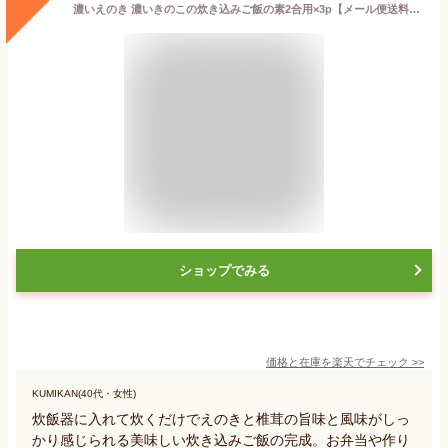
濃いえのき 濃いきのこの炊き込みご飯の素2合用×3p【メール便送料無料】乾燥えのき 三笠きのこ 鹿児島 阿久根 エノキタケ キノコ 無添加 炊込み きのこご飯 国産【後払い不可】
ショップでみる
価格と在庫を
楽天
でチェック
>>
KUMIKAN(40代・女性)
炊飯器に入れて炊くだけでえのきと椎茸の旨味と風味がしっ
かり感じられる美味しい炊き込みご飯の完成。お弁当や作り