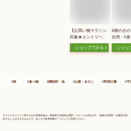
【お買い物マラソン
6種のきの
対象★エントリーで
合用・5
P最大47倍★】きの
森のきの
ショップでみる
ショッ
こご飯の素 2合用（2
| 炊き込
～3人前）【 小豆島
五目ご飯 
宝食品 炊き込みご飯
飯の素 2合
釜飯 釜めし 景品 賞
ご飯 五目
品 イベント 】【お
ルト 混ぜ
うちごはん】
素 混ぜご
秋
食べ物
調味料・油
山菜・きのこ
料理の素
予
のこ 椎茸
じ エリン
きくらげ 
送料無料 
配送）
※
ベストオイシー
に寄せられた投稿内容は、投稿者の主観的な感想・コメントを含みます。 投稿の信憑性・正確性を保
証することはできませんので、あくまで参考情報の一つとしてご利用ください。