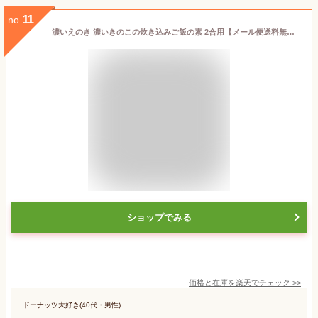
11
no.
濃いえのき 濃いきのこの炊き込みご飯の素 2合用【メール便送料無料】乾燥えのき 三笠きのこ 鹿児島 阿久根 エノキタケ キノコ 無添加 炊込み きのこご飯 国産【後払い不可】
ショップでみる
価格と在庫を
楽天
でチェック
>>
ドーナッツ大好き(40代・男性)