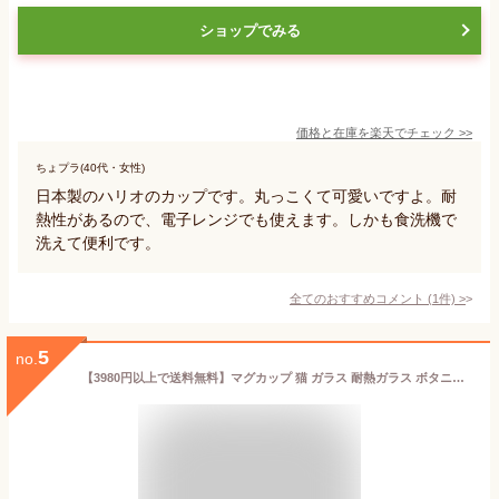
ショップでみる
価格と在庫を
楽天
でチェック
>>
ちょプラ(40代・女性)
日本製のハリオのカップです。丸っこくて可愛いですよ。耐
熱性があるので、電子レンジでも使えます。しかも食洗機で
洗えて便利です。
全てのおすすめコメント
(
1
件)
>
5
no.
【3980円以上で送料無料】マグカップ 猫 ガラス 耐熱ガラス ボタニカル柄 ねこ ネコ しっぽ 耐熱グラス かわいい おしゃれ 黒猫 電子レンジ対応 300ml ギフト プレゼント あす楽対応 //宅配便発送のみ