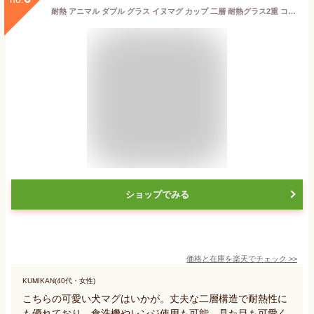
耐熱 アニマル ダブル グラス イヌマグ カップ 二層 耐熱グラス2重 コップ 結露しない インスタ 映えSNS ホット アイス デザート 電子レンジ食器洗浄機 ゼリー プリン コーヒー 紅茶ティー お茶 カフェ タピオカレモネード カフェオレ
ショップでみる
価格と在庫を
楽天
でチェック
>>
KUMIKAN(40代・女性)
こちらの可愛い犬マグはいかが。丈夫な二層構造で耐熱性に
も優れており、食洗機やレンジ使用も可能。見た目も可愛く