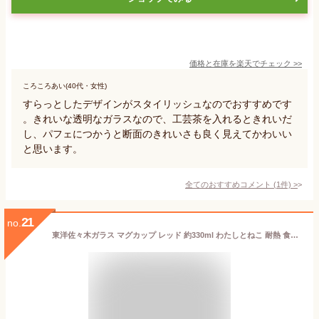
価格と在庫を
楽天
でチェック
>>
ころころあい(40代・女性)
すらっとしたデザインがスタイリッシュなのでおすすめです
。きれいな透明なガラスなので、工芸茶を入れるときれいだ
し、パフェにつかうと断面のきれいさも良く見えてかわいい
と思います。
全てのおすすめコメント
(
1
件)
>
21
no.
東洋佐々木ガラス マグカップ レッド 約330ml わたしとねこ 耐熱 食洗機対応 日本製 TH-401-J385