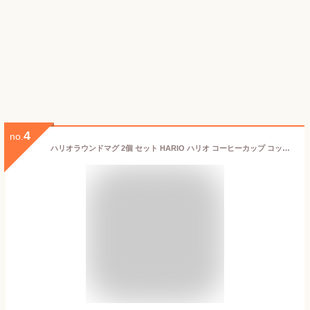
4
no.
ハリオラウンドマグ 2個 セット HARIO ハリオ コーヒーカップ コップ ペア 結婚祝い マグカップ 耐熱 電子レンジ OK コーヒー ギフト 誕生日 内祝い お家カフェ 耐熱ガラス 食洗器OK 日本製 プレゼント 即日 あす楽