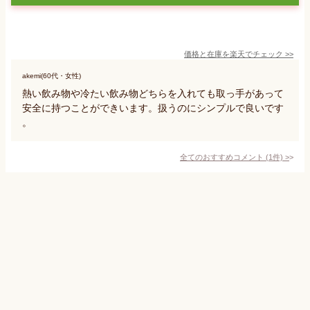
価格と在庫を
楽天
でチェック
>>
akemi(60代・女性)
熱い飲み物や冷たい飲み物どちらを入れても取っ手があって
安全に持つことができいます。扱うのにシンプルで良いです
。
全てのおすすめコメント
(
1
件)
>