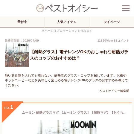
受付中
人気アイテム
マイページ
本ページはプロモーションを含みます
最終更新日：2026/07/09
11826
View
38
コメント
【耐熱グラス】電子レンジOKのおしゃれな耐熱ガラ
スのコップのおすすめは？
熱い飲み物を入れても割れない、耐熱性のグラス・コップを探しています。お茶や
ホットコーヒーなどを美味しく楽しめる電子レンジOKのグラスのおすすめを教えて
ください。
ベストオイシー編集部
1
no.
ムーミン 耐熱グラスマグ 【ムーミン グラス】【耐熱マグ】【おうち時間】【クリスマス】【ムーミン 耐熱グラス】【電子レンジ】【誕生日】【フィンランド】【プレゼント】【スナフキン】【リトルミィ】【ギフト】【北欧】【ポイント10倍 大感謝祭】