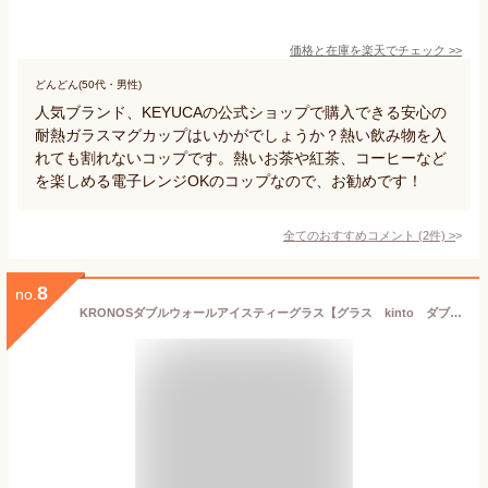
価格と在庫を
楽天
でチェック
>>
どんどん(50代・男性)
人気ブランド、KEYUCAの公式ショップで購入できる安心の
耐熱ガラスマグカップはいかがでしょうか？熱い飲み物を入
れても割れないコップです。熱いお茶や紅茶、コーヒーなど
を楽しめる電子レンジOKのコップなので、お勧めです！
全てのおすすめコメント
(
2
件)
>
8
no.
KRONOSダブルウォールアイスティーグラス【グラス kinto ダブルウォール アイスティー カフェ 耐熱グラス ガラス コーヒー 】