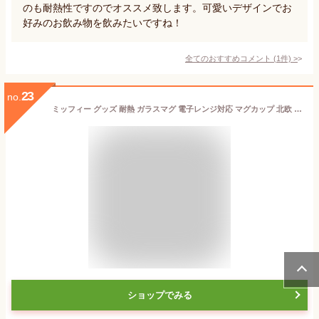
のも耐熱性ですのでオススメ致します。可愛いデザインでお
好みのお飲み物を飲みたいですね！
全てのおすすめコメント
(
1
件)
>
23
no.
ミッフィー グッズ 耐熱 ガラスマグ 電子レンジ対応 マグカップ 北欧 北欧雑貨 コップ 電子レンジ 耐熱ガラス ボリス かわいい miffy boris うさこちゃん ディックブルーナ キッズ 大人 子供 誕生日 プレゼント 実用的 女友達 プチギフト ギフト 祝い 新築祝い
ショップでみる