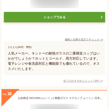
ショップでみる
価格と在庫を
楽天
でチェック
>>
どんどん(50代・男性)
人気メーカー、キントーの耐熱ガラスの二重構造コップはい
かがでしょうか？ホットとコールド、両方対応しています。
電子レンジや食洗器対応と機能面でも優れているので、オス
スメいたします。
全てのおすすめコメント
(
3
件)
>
18
no.
山加商店 MOOMIN (ムーミン) 耐熱ガラス マグカップ ムーミン 日本製 MM3601-815 330ml