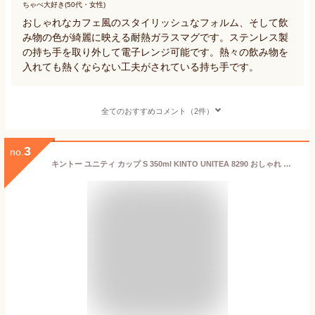
ちゃぺ大好き(50代・女性)
おしゃれなカフェ風のスタイリッシュなフォルム、そして飲
み物の色が綺麗に映える耐熱ガラスマグです。ステンレス製
の持ち手を取り外して電子レンジ可能です。熱々の飲み物を
入れても熱くならない工夫がされている持ち手です。
全てのおすすめコメント（2件）
3
no.
キントー ユニティ カップ S 350ml KINTO UNITEA 8290 おしゃれ シンプル ガラス 耐熱ガラス グラス マグカップ コップ コーヒーカップ ティーカップ ブランド コーヒー 紅茶 食器 電子レンジ対応 食洗機対応 贈り物 ギフト プレゼント 母の日