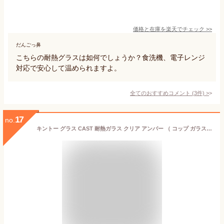
価格と在庫を
楽天
でチェック
>>
だんごっ鼻
こちらの耐熱グラスは如何でしょうか？食洗機、電子レンジ
対応で安心して温められますよ。
全てのおすすめコメント
(
3
件)
>
17
no.
キントー グラス CAST 耐熱ガラス クリア アンバー （ コップ ガラスコップ ガラスグラス おしゃれ 二重構造 ダブルウォール 耐熱ガラス ロック カクテル ウォーター ビア アイスティー 食洗機対応 電子レンジ対応 ）