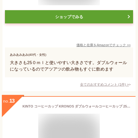
ショップでみる
価格と在庫を
Amazon
でチェック
>>
あみあみあみ(40代・女性)
大きさも25０ｍｌと使いやすい大きさです。ダブルウォール
になっているのでアツアツの飲み物もすぐに飲めます
全てのおすすめコメント
(
1
件)
>
13
no.
KINTO コーヒーカップ KRONOS ダブルウォールコーヒーカップ 250ml 保温 保冷 グラス ダブルウォール 耐熱ガラス 結露防止 珈琲 コーヒー タンブラー ガラスコップ おしゃれ 食洗機可 電子レンジ可 キントー クロノス 23107