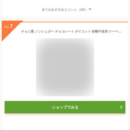
全てのおすすめコメント（2件）
7
no.
チョコ屋 ノンシュガー チョコレート ダイエット 砂糖不使用 クーベルチュール チョコレート 【50枚入り（500g）】 砂糖 ゼロ チョコ ギフト 業務用 個包装 糖質制限 糖質オフ 低糖質 植物油脂不使用 おやつ お菓子 【楽ギフ_包装】【楽ギフ_のし】 母の日 父の日
ショップでみる