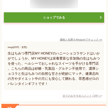
ショップでみる
価格と在庫を
Amazon
でチェック
>>
mugi(20代・女性)
生はちみつ専門店MY HONEYのハニーショコラサンドはいか
がでしょうか。MY HONEYは栄養豊富な非加熱の生はちみつ
を使った、ヘルシーでおしゃれなスイーツを手がける専門店
。こちらの商品は砂糖・乳製品・グルテン不使用で、濃厚シ
ョコラと生はちみつの自然な甘さが絶妙にマッチ。健康志向
の方やダイエット中の方にも安心して贈れる、罪悪感ゼロの
バレンタインギフトです！
全てのおすすめコメント
(
2
件)
>