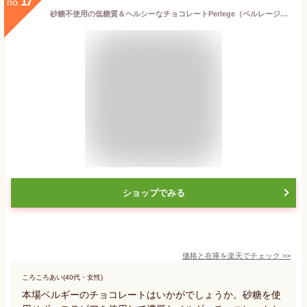
17
no.
砂糖不使用の低糖質＆ヘルシーなチョコレートPerlege（ペルレージュ）ステビア チョコレート 選り取り 42g（全4種）[C]［基本常温/全温度帯可］【3〜4営業日以内に出荷】
ショップでみる
価格と在庫を
楽天
でチェック
>>
ころころあい(40代・女性)
本場ベルギーのチョコレートはいかがでしょうか。砂糖を使