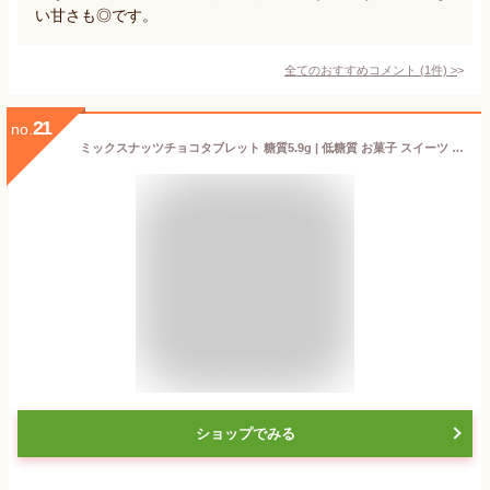
い甘さも◎です。
全てのおすすめコメント
(
1
件)
>
21
no.
ミックスナッツチョコタブレット 糖質5.9g | 低糖質 お菓子 スイーツ 低糖質おやつ 糖質制限 ロカボ 糖質オフ フスボン 無添加 食品 手作り くるみ 胡桃 ヘーゼルナッツ アーモンド ミックスナッツ 無糖 チョコレート カカオ70%以上 砂糖不使用 高カカオ
ショップでみる