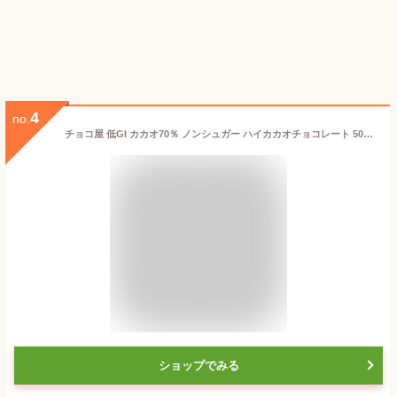
4
no.
チョコ屋 低GI カカオ70％ ノンシュガー ハイカカオチョコレート 50枚 (500g）×1箱 個包装 大容量 クーベルチュール 砂糖不使用 糖類ゼロ 植物油脂不使用 非アルカリ処理
ショップでみる