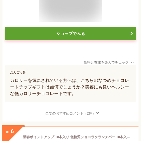
ショップでみる
価格と在庫を
楽天
でチェック
>>
だんごっ鼻
カロリーを気にされている方へは、こちらのなつめチョコレ
ートチップギフトは如何でしょうか？美容にも良いヘルシー
な低カロリーチョコレートです。
全てのおすすめコメント（2件）
6
no.
新春ポイントアップ 10本入り 低糖質ショコラクランチバー 10本入り 宅急便 | ロカボ 低糖質食品 低糖質スイーツ 糖質制限 低糖質 糖質オフ チョコ ヘルシー ギフト 人気 お菓子 ダイエット 食物繊維 バレンタイン 現在：宅急便 夏季：クール便(冷蔵) ※冷蔵便・冷凍便同梱可