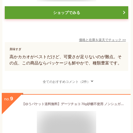
ショップでみる
価格と在庫を
楽天
でチェック
>>
美味すぎ
高かカカオがベストだけど、可愛さが足りないのが難点。そ
の点、この商品ならパッケージも鮮やかで、種類豊富です。
全てのおすすめコメント（2件）
9
no.
【ゆうパケット送料無料】デーツチョコ 70g砂糖不使用 ノンシュガー デーツ 低カロリー 低GI スイーツ ダイエット オフィスチョコ スーパーフード ナツメヤシ エネルギー