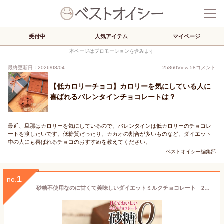
受付中
人気アイテム
マイページ
本ページはプロモーションを含みます
最終更新日：2026/08/04
25860
View
58
コメント
【低カロリーチョコ】カロリーを気にしている人に
喜ばれるバレンタインチョコレートは？
最近、旦那はカロリーを気にしているので、バレンタインは低カロリーのチョコレ
ートを渡したいです。低糖質だったり、カカオの割合が多いものなど、ダイエット
中の人にも喜ばれるチョコのおすすめを教えてください。
ベストオイシー編集部
1
no.
砂糖不使用なのに甘くて美味しいダイエットミルクチョコレート 200g 食物繊維がたっぷり 準チョコレート【ゆうパケット送料無料】ダイエット中だしカロリーが気になる そんな方にお勧めのチョコレートです! 低カロリー 還元麦芽糖使用 バレンタイン 訳あり