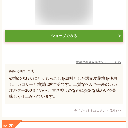
ショップでみる
価格と在庫を
楽天
でチェック
>>
ああい(50代・男性)
砂糖の代わりにとうもろこしを原料とした還元麦芽糖を使用
し、カロリーと糖質は約半分です。上質なベルギー産のカカ
オバター100％だから、甘さ控えめなのに贅沢な味わいで美
味しく仕上がっています。
全てのおすすめコメント
(
1
件)
>
20
no.