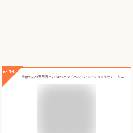
16
no.
生はちみつ専門店 MY HONEY マイハニー ハニーショコラサンド リープ LEAP 小箱入り5枚セット 砂糖不使用 乳製品不使用 グルテンフリーの罪悪感のないスイーツ