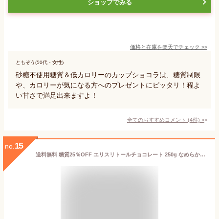
ショップでみる
価格と在庫を
楽天
でチェック
>>
ともぞう(50代・女性)
砂糖不使用糖質＆低カロリーのカップショコラは、糖質制限
や、カロリーが気になる方へのプレゼントにピッタリ！程よ
い甘さで満足出来ますよ！
全てのおすすめコメント
(
4
件)
>
15
no.
送料無料 糖質25％OFF エリスリトールチョコレート 250g なめらかなくちどけ 砂糖の代わりにエリスリトール使用 チョコレート好き必見 とろーり 濃厚 なめらか くちどけ お菓子 スイーツ 人気 クーベルチュール