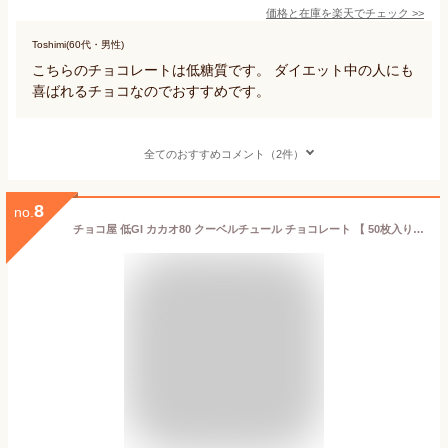
価格と在庫を
楽天
でチェック
>>
Toshimi(60代・男性)
こちらのチョコレートは低糖質です。 ダイエット中の人にも
喜ばれるチョコなのでおすすめです。
全てのおすすめコメント（2件）
8
no.
チョコ屋 低GI カカオ80 クーベルチュール チョコレート 【 50枚入り（500g)】 送料無料 ギフト 大容量 業務用 ダークチョコレート カカオ70％以上 個包装 高カカオ 糖質制限 糖質オフ 低糖質 植物油脂不使用 お菓子 非常食 【楽ギフ_包装】楽ギフ_のし 母の日 父の日