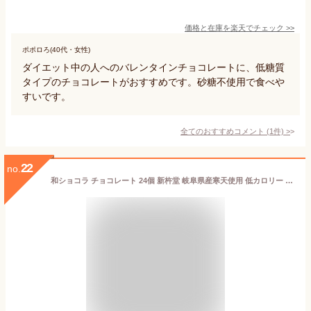
価格と在庫を
楽天
でチェック
>>
ポポロろ(40代・女性)
ダイエット中の人へのバレンタインチョコレートに、低糖質
タイプのチョコレートがおすすめです。砂糖不使用で食べや
すいです。
全てのおすすめコメント
(
1
件)
>
22
no.
和ショコラ チョコレート 24個 新杵堂 岐阜県産寒天使用 低カロリー お取り寄せスイーツ ギフト プレゼント 冷凍 お供え もらって嬉しい 70代 80代 孫