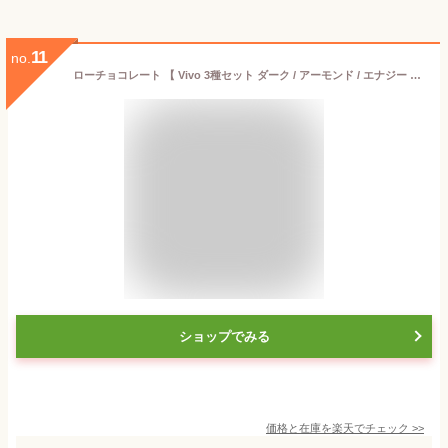
11
no.
ローチョコレート 【 Vivo 3種セット ダーク / アーモンド / エナジー 70g×3種】 有機マカ配合 有機 砂糖不使用 乳製品不使用 低GI 低糖質 カカオ70% ハイカカオ 高カカオ ダイエットチョコ ローカカオ ロハス LOHAS
ショップでみる
価格と在庫を
楽天
でチェック
>>