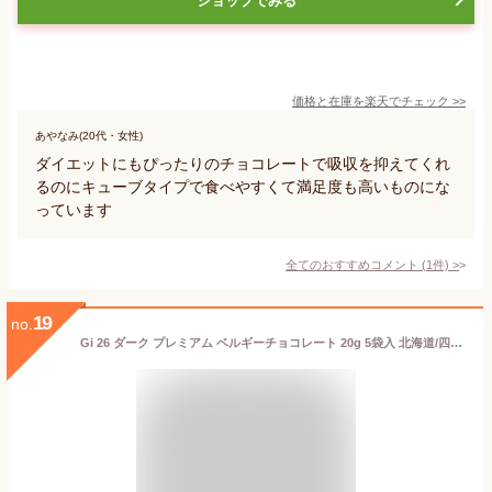
ショップでみる
価格と在庫を
楽天
でチェック
>>
あやなみ(20代・女性)
ダイエットにもぴったりのチョコレートで吸収を抑えてくれ
るのにキューブタイプで食べやすくて満足度も高いものにな
っています
全てのおすすめコメント
(
1
件)
>
19
no.
Gi 26 ダーク プレミアム ベルギーチョコレート 20g 5袋入 北海道/四国/九州・沖縄送料別 ベルギー産 バリーカレボー クーベルチュール 低 GI お取り寄せ