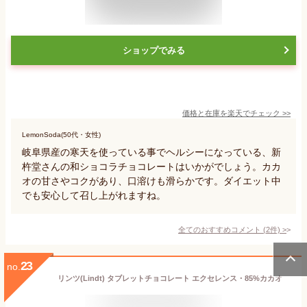
ショップでみる
価格と在庫を
楽天
でチェック
>>
LemonSoda(50代・女性)
岐阜県産の寒天を使っている事でヘルシーになっている、新
杵堂さんの和ショコラチョコレートはいかがでしょう。カカ
オの甘さやコクがあり、口溶けも滑らかです。ダイエット中
でも安心して召し上がれますね。
全てのおすすめコメント
(
2
件)
>
23
no.
リンツ(Lindt) タブレットチョコレート エクセレンス・85%カカオ