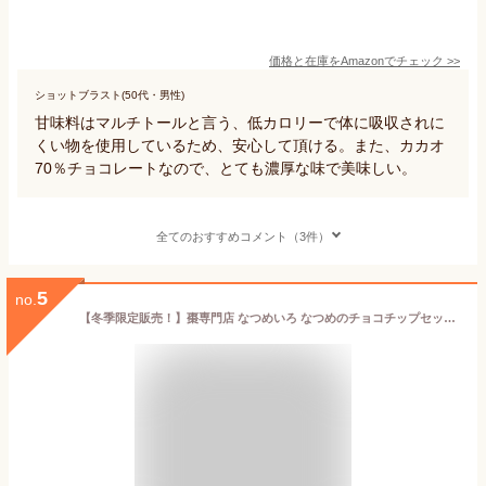
価格と在庫を
Amazon
でチェック
>>
ショットブラスト(50代・男性)
甘味料はマルチトールと言う、低カロリーで体に吸収されに
くい物を使用しているため、安心して頂ける。また、カカオ
70％チョコレートなので、とても濃厚な味で美味しい。
全てのおすすめコメント（3件）
5
no.
【冬季限定販売！】棗専門店 なつめいろ なつめのチョコチップセット フルーツチョコレート チョコレート 韓国産 なつめチップ 美容 健康 ヘルシー 低カロリー ナツメ ポリフェノール おやつ ダイエット プレゼント お試し ギフト ホワイトデー 3,000円以下