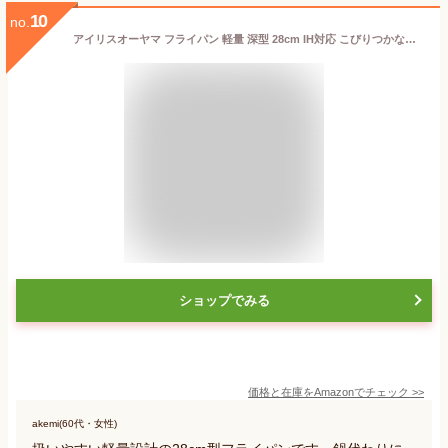
10
no.
アイリスオーヤマ フライパン 軽量 深型 28cm IH対応 こびりつかないダイヤモンドコート 片手でラクに持てる 注ぎ口付きで注ぎやすい IVL-D28
ショップでみる
価格と在庫を
Amazon
でチェック
>>
akemi(60代・女性)