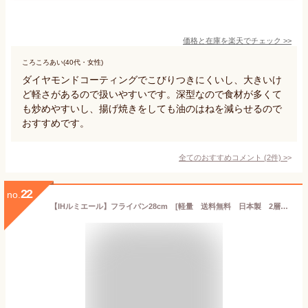
価格と在庫を
楽天
でチェック
>>
ころころあい(40代・女性)
ダイヤモンドコーティングでこびりつきにくいし、大きいけ
ど軽さがあるので扱いやすいです。深型なので食材が多くて
も炒めやすいし、揚げ焼きをしても油のはねを減らせるので
おすすめです。
全てのおすすめコメント
(
2
件)
>
22
no.
【IHルミエール】フライパン28cm [軽量 送料無料 日本製 2層クラッド材 ガス火、IH対応 テフロンプラチナ使用で長持ち お手入れ簡単 正規取扱品 ウルシヤマ金属 UMIC] PFOAフリー