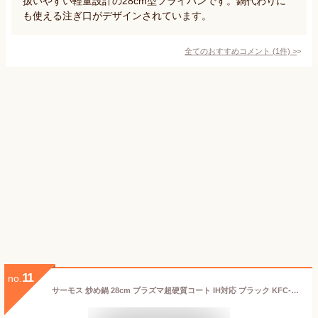
扱いやすい軽量設計の28cm型フライパンです。鍋代わりに
も使える注ぎ口がデザインされています。
全てのおすすめコメント
(
1
件)
>
11
no.
サーモス 炒め鍋 28cm プラズマ超硬質コート IH対応 ブラック KFC-028D BK