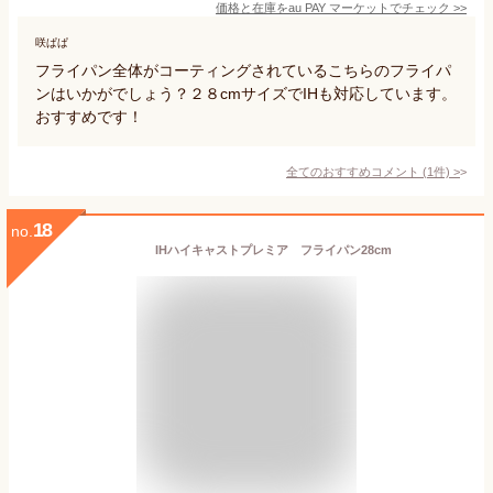
価格と在庫を
au PAY マーケット
でチェック
>>
咲ぱぱ
フライパン全体がコーティングされているこちらのフライパ
ンはいかがでしょう？２８cmサイズでIHも対応しています。
おすすめです！
全てのおすすめコメント
(
1
件)
>
18
no.
IHハイキャストプレミア フライパン28cm