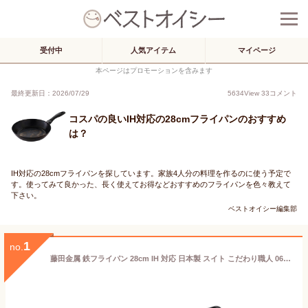
受付中
人気アイテム
マイページ
本ページはプロモーションを含みます
最終更新日：2026/07/29
5634
View
33
コメント
コスパの良いIH対応の28cmフライパンのおすすめ
は？
IH対応の28cmフライパンを探しています。家族4人分の料理を作るのに使う予定で
す。使ってみて良かった、長く使えてお得などおすすめのフライパンを色々教えて
下さい。
ベストオイシー編集部
1
no.
藤田金属 鉄フライパン 28cm IH 対応 日本製 スイト こだわり職人 066004