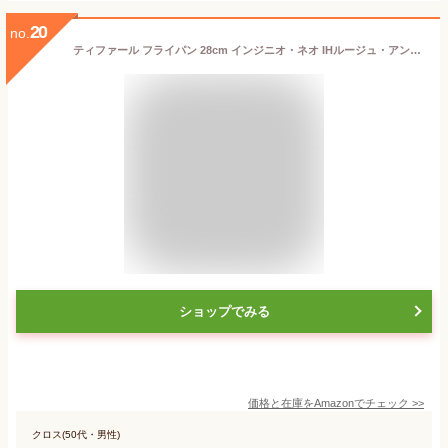
20
no.
ティファール フライパン 28cm インジニオ・ネオ IHルージュ・アンリミテッド IH対応 L38306 レッド
ショップでみる
価格と在庫を
Amazon
でチェック
>>
クロス(50代・男性)