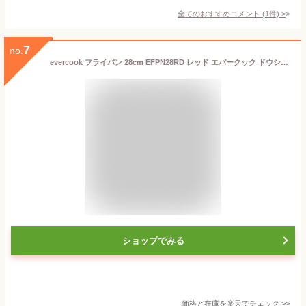
全てのおすすめコメント
(
1
件)
>
7
no.
evercook フライパン 28cm EFPN28RD レッド エバークック ドウシシャ ／ 1年保証 ガス火対応 IH対応 フライパン 焦げ付きにくい 長持ち 丈夫 フッ素 コーティング 赤 シンプル ギフト
ショップでみる
価格と在庫を
楽天
でチェック
>>