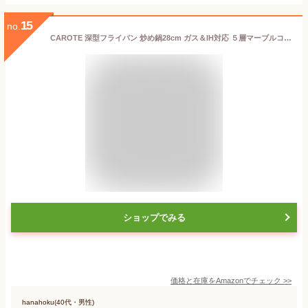
15
no.
CAROTE 深型フライパン 炒め鍋28cm ガス＆IH対応 ５層マーブルコート 焦げ付き難く手入れ簡単 ガラス蓋付き １年品質保証 EW(28cm蓋セット)
ショップでみる
価格と在庫を
Amazon
でチェック
>>
hanahoku(40代・男性)