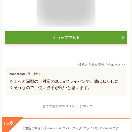
ショップでみる
価格と在庫を
楽天
でチェック
>>
nanacoco(40代・女性)
ちょっと深型のIH対応の28cmフライパンで、油はねがしに
くそうなので、使い勝手が良いと思います。
全てのおすすめコメント（2件）
6
no.
【限定デザイン】evercook エバークック フライパン 28cm ≪エクリティ限定モデル アイボリー≫ ガス・IH対応／1年保証 ガス火対応 IH対応 新生活 フライパン ih 焦げ付かない ドウシシャ こびりつかない 時短