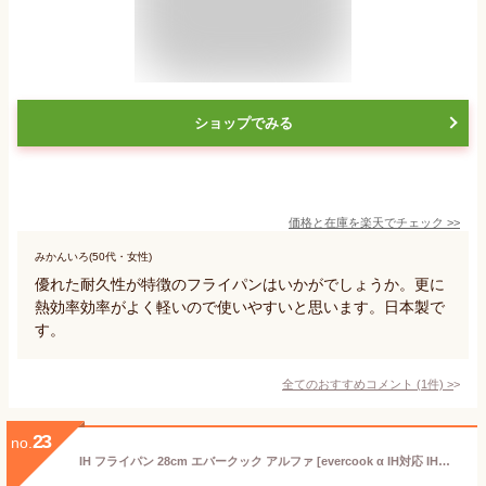
ショップでみる
価格と在庫を
楽天
でチェック
>>
みかんいろ(50代・女性)
優れた耐久性が特徴のフライパンはいかがでしょうか。更に
熱効率効率がよく軽いので使いやすいと思います。日本製で
す。
全てのおすすめコメント
(
1
件)
>
23
no.
IH フライパン 28cm エバークック アルファ [evercook α IH対応 IH対応 ih ダイヤモンド粒子 フッ素コーティング 長持ち 二年保証 アルマイトコーティング ガスコンロ キッチンツール 新生活]