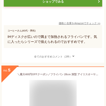
ショップでみる
価格と在庫を
Amazon
でチェック
>>
コーヒーさん(40代・男性)
IHディスクが広いので隅まで加熱されるフライパンです。気
に入ったらシリーズで揃えられるのでおすすめです。
全てのおすすめコメント（2件）
5
no.
＼最大400円OFFクーポン／フライパン 28cm 深型 アイリスオーヤマ ih フライパン ダイヤモンドコートパンIH IH対応 ガス火 ガス 洗いやすい 丈夫 長持ち 炒め鍋 オレンジ ダイヤモンドコーティング ギフト DIS-W28