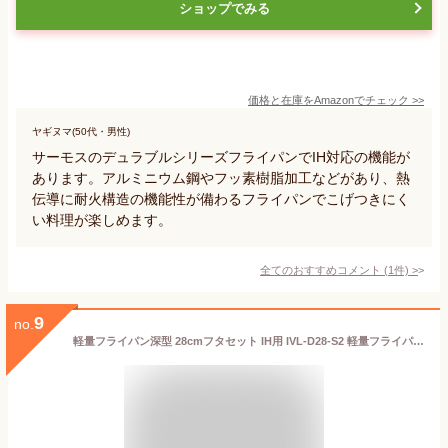
ショップでみる
価格と在庫を
Amazon
でチェック
>>
ヤギヌマ(50代・男性)
サーモスのデュラブルシリーズフライパンでIH対応の機能が
あります。アルミニウム鋼やフッ素樹脂加工などがあり、熱
伝導に耐火構造の機能性が備わるフライパンでこげつきにく
い料理が楽しめます。
全てのおすすめコメント
(
1
件)
>
9
no.
軽量フライパン深型 28cmフタセット IH用 IVL-D28-S2 軽量フライパン IH対応 フライパン 軽量 深型 フッ素加工 ダイヤモンドコーティング 汚れにくい 調理器具 IH アイリスオーヤマ