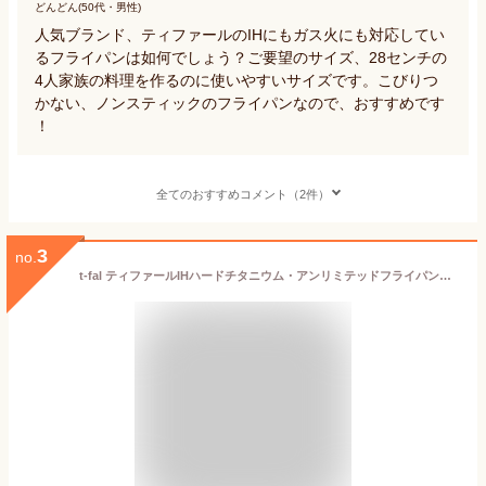
どんどん(50代・男性)
人気ブランド、ティファールのIHにもガス火にも対応してい
るフライパンは如何でしょう？ご要望のサイズ、28センチの
4人家族の料理を作るのに使いやすいサイズです。こびりつ
かない、ノンスティックのフライパンなので、おすすめです
！
全てのおすすめコメント（2件）
3
no.
t-fal ティファールIHハードチタニウム・アンリミテッドフライパン（28cm）結婚お祝い 出産内祝い 出産お祝い 新築内祝い 新築お祝い 引っ越しお祝い 快気祝い 誕生日 プレゼント 記念品 母の日 父の日 敬老の日 調理器具 ギフトセット キッチン IH対応