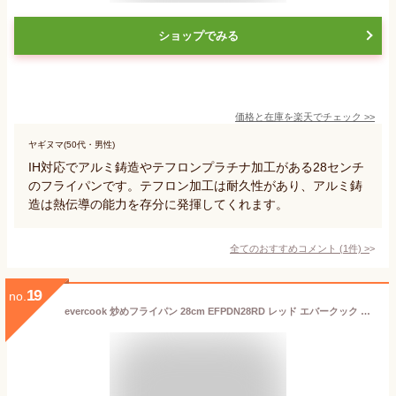
ショップでみる
価格と在庫を
楽天
でチェック
>>
ヤギヌマ(50代・男性)
IH対応でアルミ鋳造やテフロンプラチナ加工がある28センチ
のフライパンです。テフロン加工は耐久性があり、アルミ鋳
造は熱伝導の能力を存分に発揮してくれます。
全てのおすすめコメント
(
1
件)
>
19
no.
evercook 炒めフライパン 28cm EFPDN28RD レッド エバークック ドウシシャ ／ 1年保証 ガス火対応 IH対応 フライパン 焦げ付きにくい 長持ち 丈夫 フッ素 コーティング 赤 シンプル 炒め鍋 深型