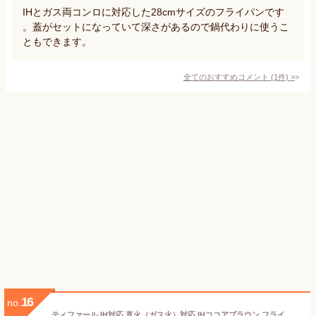
IHとガス両コンロに対応した28cmサイズのフライパンです
。蓋がセットになっていて深さがあるので鍋代わりに使うこ
ともできます。
全てのおすすめコメント
(
1
件)
>
16
no.
ティファール IH対応 直火（ガス火）対応 IHココアブラウン フライパン 28cm G26106 T-fal