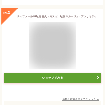
2
no.
ティファール IH対応 直火（ガス火）対応 IHルージュ・アンリミテッド フライパン 28cm G26206 T-fal
ショップでみる
価格と在庫を
楽天
でチェック
>>