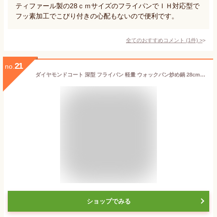
ティファール製の28ｃｍサイズのフライパンでＩＨ対応型で
フッ素加工でこびり付きの心配もないので便利です。
全てのおすすめコメント
(
1
件)
>
21
no.
ダイヤモンドコート 深型 フライパン 軽量 ウォックパン炒め鍋 28cm IH ガス火対応 フタ別売り スルッとこびり付かない コージークック メガ ダイヤモンドコーティング ダイヤモンドコーティング 送料無料【FCP-01】【特価2209】
ショップでみる