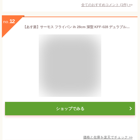
全てのおすすめコメント
(
1
件)
>
12
no.
【あす楽】サーモス フライパン ih 28cm 深型 KFF-028 デュラブルシリーズ IH ガスOK 揚げ物 煮物 炒め 鍋 374576
ショップでみる
価格と在庫を
楽天
でチェック
>>