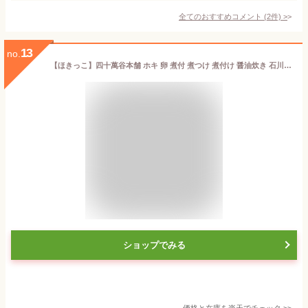
全てのおすすめコメント
(
2
件)
>
13
no.
【ほきっこ】四十萬谷本舗 ホキ 卵 煮付 煮つけ 煮付け 醤油炊き 石川県 四十万谷本舗 金沢 たらの子 タラの子 仲間 常備品 加賀 かなざわ ごはんのおとも ごはんのおかず ご飯のお供 ご飯のおかず 手土産 お土産 プレゼント お酒に合う
ショップでみる
価格と在庫を
楽天
でチェック
>>