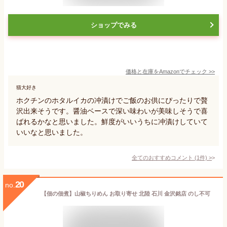
ショップでみる
価格と在庫を
Amazon
でチェック
>>
猫大好き
ホクチンのホタルイカの冲漬けでご飯のお供にぴったりで贅
沢出来そうです。醤油ベースで深い味わいが美味しそうで喜
ばれるかなと思いました。鮮度がいいうちに冲漬けしていて
いいなと思いました。
全てのおすすめコメント
(
1
件)
>
20
no.
【佃の佃煮】山椒ちりめん お取り寄せ 北陸 石川 金沢銘店 のし不可