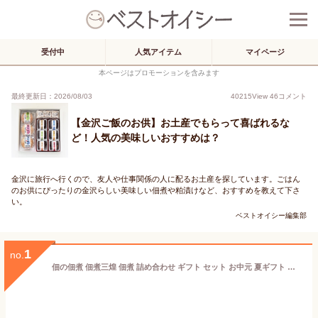
受付中
人気アイテム
マイページ
本ページはプロモーションを含みます
最終更新日：2026/08/03
40215
View
46
コメント
【金沢ご飯のお供】お土産でもらって喜ばれるな
ど！人気の美味しいおすすめは？
金沢に旅行へ行くので、友人や仕事関係の人に配るお土産を探しています。ごはん
のお供にぴったりの金沢らしい美味しい佃煮や粕漬けなど、おすすめを教えて下さ
い。
ベストオイシー編集部
1
no.
佃の佃煮 佃煮三煌 佃煮 詰め合わせ ギフト セット お中元 夏ギフト 老舗 金沢 くるみ 小分け 磯くるみ 海老くるみ 胡麻入やわらかちりめん ちりめん 贈り物 お取り寄せ グルメ ご飯のお供 人気 御歳暮 歳暮 冬ギフト プレゼント 佃煮セット