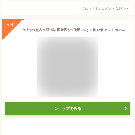
全てのおすすめコメント
(
1
件)
>
9
no.
金沢もつ煮込み 醤油味 国産豚もつ使用 180g×8個/12個 セット 祭のおかずや 常温保存 レンジで40秒 くるま麩・こんにゃく入り 生姜風味 おつまみ 惣菜 石川県グルメ オハラ
ショップでみる