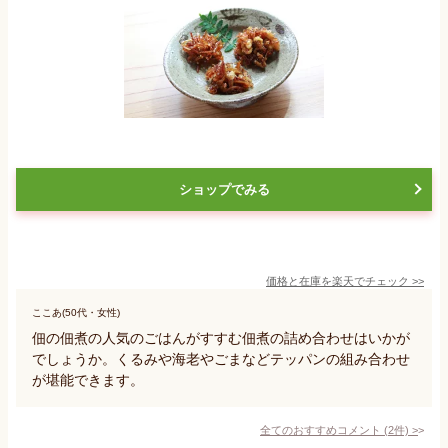
ショップでみる
価格と在庫を
楽天
でチェック
>>
ここあ(50代・女性)
佃の佃煮の人気のごはんがすすむ佃煮の詰め合わせはいかが
でしょうか。くるみや海老やごまなどテッパンの組み合わせ
が堪能できます。
全てのおすすめコメント
(
2
件)
>