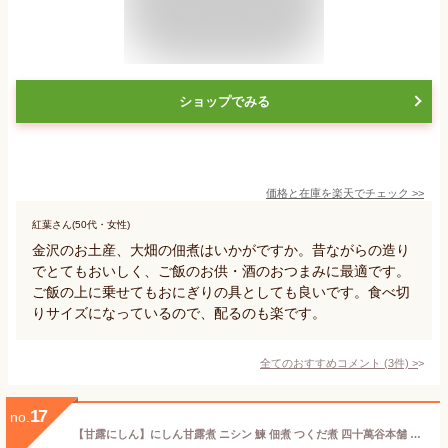
ショップでみる
価格と在庫を
楽天
でチェック
>>
紅葉さん(50代・女性)
金沢のお土産、大畑の佃煮はいかがですか。昔ながらの造り
でとてもおいしく、ご飯のお供・酒のおつまみに最適です。
ご飯の上に乗せてもおにぎりの具としても良いです。食べ切
りサイズになっているので、配るのも楽です。
全てのおすすめコメント
(
3
件)
>
17
no.
【甘露にしん】にしん甘露煮 ニシン 鰊 佃煮 つくだ煮 四十萬谷本舗 ごはんにあう ご飯のお供 蕎麦の具 そばの具 おかず 惣菜 和風 甘露煮 お酒に合う にしんそば 四十万谷本舗 金沢漬物 金沢佃煮 お酒のおつまみ おつまみ