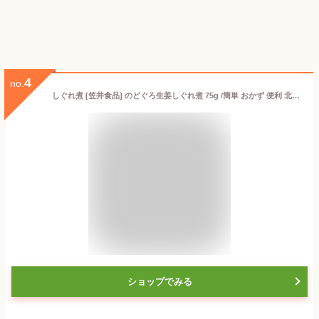
4
no.
しぐれ煮 [笠井食品] のどぐろ生姜しぐれ煮 75g /簡単 おかず 便利 北陸 おつまみ 惣菜 石川 金沢 能登 そぼろ 生姜 能登 瓶詰め 御飯の友 お茶漬け つまみ トッピング 白ごはん 高級魚
ショップでみる