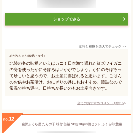
ショップでみる
価格と在庫を
楽天
でチェック
>>
めがねちゃん(50代・女性)
北陸の冬の味覚といえばカニ！日本海で獲れた紅ズワイガニ
の身を使ったかにそぼろはいかがでしょう。かにのそぼろっ
て珍しいと思うので、お土産に喜ばれると思います。ごはん
のお供やお茶漬け、おにぎりの具にもおすすめ。瓶詰なので
常温で持ち運べ、日持ちが長いのもお土産向きです。
全てのおすすめコメント
(
3
件)
>
12
no.
金沢ふくら屋 たらの子 味付 缶詰 SP缶70g×8個セット ふくら印 惣菜 おかず ごはんのお供 おつまみ 魚卵 ご当地グルメ