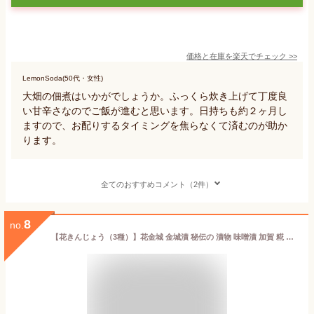
価格と在庫を
楽天
でチェック
>>
LemonSoda(50代・女性)
大畑の佃煮はいかがでしょうか。ふっくら炊き上げて丁度良
い甘辛さなのでご飯が進むと思います。日持ちも約２ヶ月し
ますので、お配りするタイミングを焦らなくて済むのが助か
ります。
全てのおすすめコメント（2件）
8
no.
【花きんじょう（3種）】花金城 金城漬 秘伝の 漬物 味噌漬 加賀 糀 味噌 石川 銘酒 手取川の酒粕 醤油もろみ お取り寄せ グルメ お土産 手土産 贈り物 ギフト ごはんのおとも お茶漬 おつまみ お酒のおとも じっくり 熟成 北陸 石川 金沢 創業明治8年 四十萬谷本舗