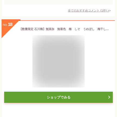
全てのおすすめコメント
(
1
件)
>
18
no.
【数量限定 石川梅】無添加 無着色 梅 しそ うめぼし 梅干し 人気 数量限定販売 塩分補給 熱中症対策 昔ながら 天日干し 手土産 常備品 プレゼント 漬物 石川県 金沢市 四十萬谷本舗 四十万谷本舗
ショップでみる