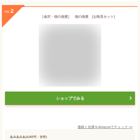
2
no.
［金沢・佃の佃煮］ 佃の佃煮 [お味見セット]
ショップでみる
価格と在庫を
Amazon
でチェック
>>
あみあみあみ(40代・女性)