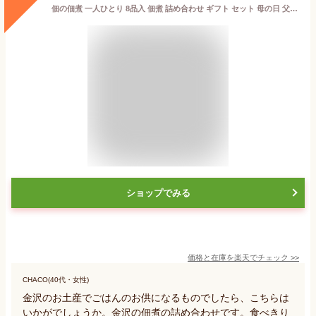
佃の佃煮 一人ひとり 8品入 佃煮 詰め合わせ ギフト セット 母の日 父の日 老舗 金沢 くるみ 小分け ちりめん 山椒 贈り物 お取り寄せ グルメ 惣菜セット ご飯のお供 人気 御歳暮 歳暮 冬ギフト プレゼント 佃煮セット 金沢名物 内祝い 誕生日
ショップでみる
価格と在庫を
楽天
でチェック
>>
CHACO(40代・女性)
金沢のお土産でごはんのお供になるものでしたら、こちらは
いかがでしょうか。金沢の佃煮の詰め合わせです。食べきり