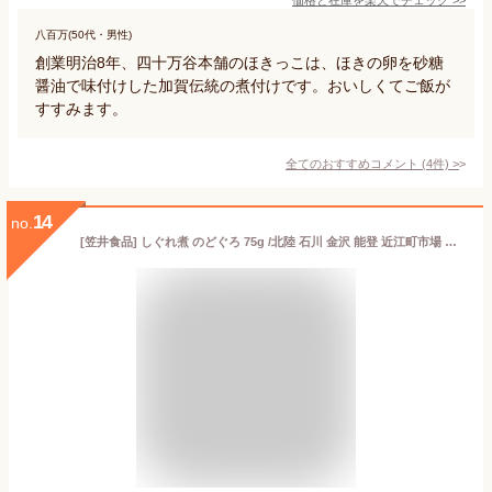
八百万(50代・男性)
創業明治8年、四十万谷本舗のほきっこは、ほきの卵を砂糖
醤油で味付けした加賀伝統の煮付けです。おいしくてご飯が
すすみます。
全てのおすすめコメント
(
4
件)
>
14
no.
[笠井食品] しぐれ煮 のどぐろ 75g /北陸 石川 金沢 能登 近江町市場 のどぐろ 惣菜 時雨煮 ご飯のお供