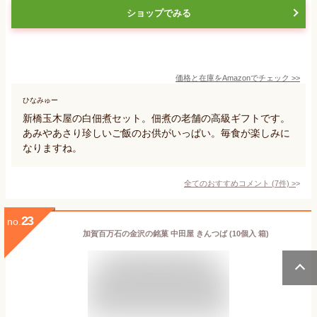
ショップでみる
価格と在庫を
Amazon
でチェック
>>
ひなみゅー
新橋玉木屋の白佃煮セット。佃煮の老舗の高級ギフトです。
あみやあさり珍しいご飯のお供がいっぱい。毎食が楽しみに
なりますね。
全てのおすすめコメント
(
7
件)
>
23
no.
加賀百万石の金沢の銘菓 中田屋 きんつば (10個入 箱)