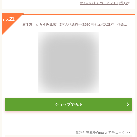
全てのおすすめコメント
(
1
件)
>
21
no.
唐千寿（からすみ風味）3本入り送料一律390円ネコポス対応 代金引換、配達日時指定のご利用はいただけません
ショップでみる
価格と在庫を
Amazon
でチェック
>>