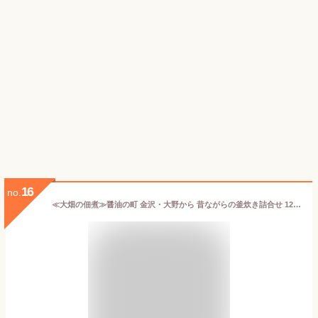
16
no.
≪大畑の佃煮≫醤油の町 金沢・大野から 昔ながらの釜炊き詰合せ 12個詰（6品×2個） 【食べきりサイズ 金沢土産 ギフト】