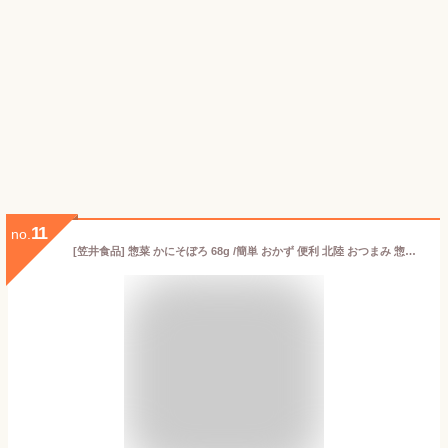
11
no.
[笠井食品] 惣菜 かにそぼろ 68g /簡単 おかず 便利 北陸 おつまみ 惣菜 能登牛 石川 金沢 能登 そぼろ 蟹 カニ かに 能登 瓶詰め 御飯の友 お茶漬け つまみ トッピング 高級