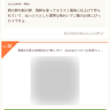
ひひん(60代・男性)
鱈の卵や鮫の卵、鶏卵を使ってカラスミ風味に仕上げて作ら
れていて、ねっとりとした濃厚な味わいでご飯のお供にぴっ
たりですよ。
全てのおすすめコメント
(
1
件)
>
22
no.
新橋玉木屋 白佃煮詰合せ7種入 AS-7 （あみ/あさり/かつお角煮/ちりめんしらす/細切昆布/味道楽/きゃらぶき） 佃煮 高級 贈答用 ギフト 贈り物 父の日 御中元 お中元