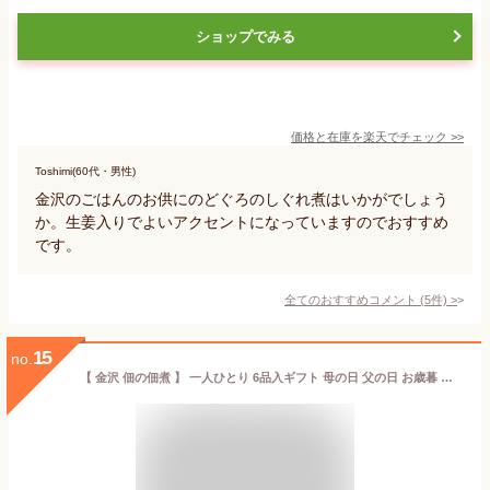
ショップでみる
価格と在庫を
楽天
でチェック
>>
Toshimi(60代・男性)
金沢のごはんのお供にのどぐろのしぐれ煮はいかがでしょう
か。生姜入りでよいアクセントになっていますのでおすすめ
です。
全てのおすすめコメント
(
5
件)
>
15
no.
【 金沢 佃の佃煮 】 一人ひとり 6品入ギフト 母の日 父の日 お歳暮 内祝 贈り物 贈答 佃煮 敬老 お取り寄せ グルメ 2022 夏 ギフト お中元 中元 御中元 お歳暮