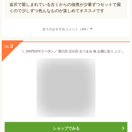
金沢で親しまれている古くからの佃煮が少量ずつセットで届
くので少しずつ色んなものが楽しめてオススメです
全てのおすすめコメント（4件）
3
no.
＼ 290円OFFクーポン／ 母の日 父の日 おつまみ 魚 お酒に合う ふぐの子粕漬け【百万石・金沢料亭の味】（120g真空袋入1パック）
ショップでみる