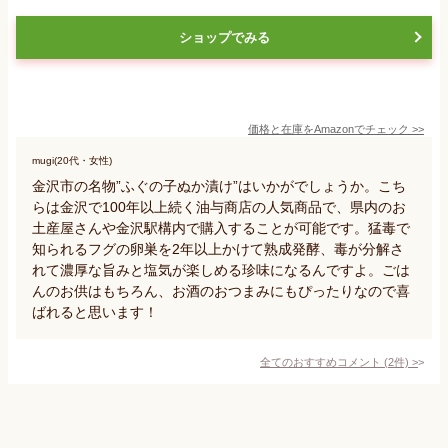
ショップでみる
価格と在庫を
Amazon
でチェック
>>
mugi(20代・女性)
金沢市の名物”ふぐの子ぬか漬け”はいかがでしょうか。こち
らは金沢で100年以上続く油与商店の人気商品で、県内のお
土産屋さんや金沢駅構内で購入することが可能です。猛毒で
知られるフグの卵巣を2年以上かけて熟成発酵、毒が分解さ
れて濃厚な旨みと塩気が楽しめる珍味になるんですよ。ごは
んのお供はもちろん、お酒のおつまみにもぴったりなので喜
ばれると思います！
全てのおすすめコメント
(
2
件)
>