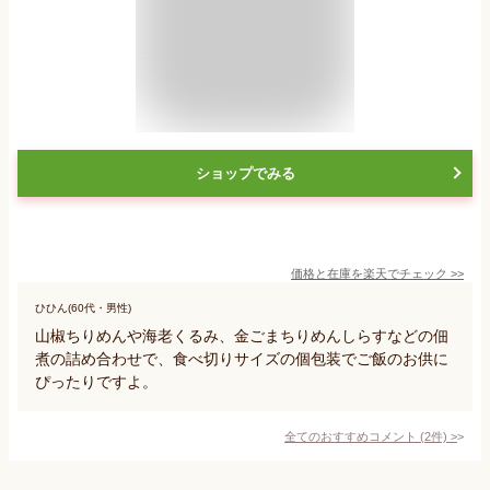
ショップでみる
価格と在庫を
楽天
でチェック
>>
ひひん(60代・男性)
山椒ちりめんや海老くるみ、金ごまちりめんしらすなどの佃
煮の詰め合わせで、食べ切りサイズの個包装でご飯のお供に
ぴったりですよ。
全てのおすすめコメント
(
2
件)
>