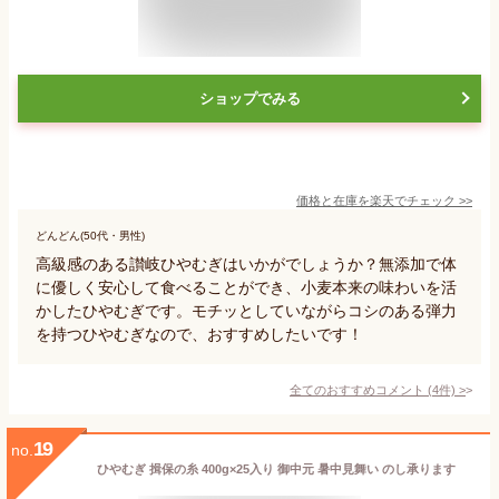
ショップでみる
価格と在庫を
楽天
でチェック
>>
どんどん(50代・男性)
高級感のある讃岐ひやむぎはいかがでしょうか？無添加で体
に優しく安心して食べることができ、小麦本来の味わいを活
かしたひやむぎです。モチッとしていながらコシのある弾力
を持つひやむぎなので、おすすめしたいです！
全てのおすすめコメント
(
4
件)
>
19
no.
ひやむぎ 揖保の糸 400g×25入り 御中元 暑中見舞い のし承ります