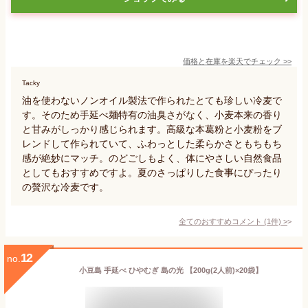
価格と在庫を
楽天
でチェック
>>
Tacky
油を使わないノンオイル製法で作られたとても珍しい冷麦で
す。そのため手延べ麺特有の油臭さがなく、小麦本来の香り
と甘みがしっかり感じられます。高級な本葛粉と小麦粉をブ
レンドして作られていて、ふわっとした柔らかさともちもち
感が絶妙にマッチ。のどごしもよく、体にやさしい自然食品
としてもおすすめですよ。夏のさっぱりした食事にぴったり
の贅沢な冷麦です。
全てのおすすめコメント
(
1
件)
>
12
no.
小豆島 手延べ ひやむぎ 島の光 【200g(2人前)×20袋】