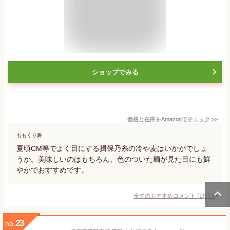
ショップでみる
価格と在庫を
Amazon
でチェック
>>
ももくり舞
夏頃CM等でよく目にする揖保乃糸の冷や麦はいかがでしょ
うか。美味しいのはもちろん、色のついた麺が見た目にも鮮
やかでおすすめです。
全てのおすすめコメント
(
1
件)
>
23
no.