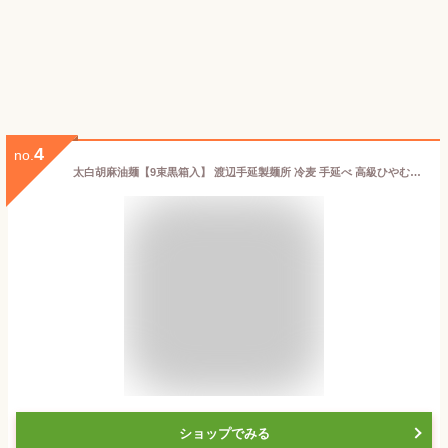
4
no.
太白胡麻油麺【9束黒箱入】 渡辺手延製麺所 冷麦 手延べ 高級ひやむぎ 金魚印 冷や麦 ヒヤムギ 九鬼太白純正胡麻油使用大矢知手延干麺 三重県 四日市
ショップでみる