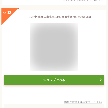
13
no.
みそ半 徳用 国産小麦100% 島原手延べひやむぎ 3kg
ショップでみる
価格と在庫を
楽天
でチェック
>>