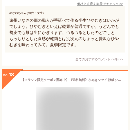
価格と在庫を
楽天
でチェック
>>
めがねちゃん(50代・女性)
遠州いなさの郷の職人が手延べで作る半生ひやむぎはいかが
でしょう。ひやむぎといえば乾麺が普通ですが、うどんでも
蕎麦でも麺は生にかぎります。つるつるとしたのどごしと、
もっちりとした食感が乾麺とは別次元のちょっと贅沢なひや
むぎを味わってみて。夏季限定です。
全てのおすすめコメント
(
2
件)
>
18
no.
【マラソン限定クーポン配布中】《送料無料》さぬきシセイ 讃岐ひやむぎ 200g × 10袋 箱入り【 ご挨拶ギフト 贈答用 冷麦 乾麺 讃岐 麺つゆ にゅうめん 手延べ コシ お中元 夏ギフト 御中元 四国 】