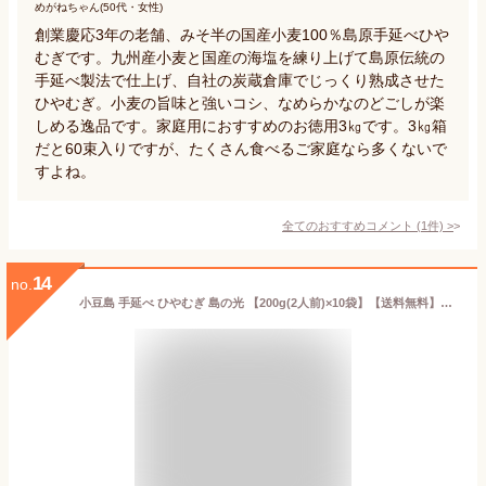
めがねちゃん(50代・女性)
創業慶応3年の老舗、みそ半の国産小麦100％島原手延べひや
むぎです。九州産小麦と国産の海塩を練り上げて島原伝統の
手延べ製法で仕上げ、自社の炭蔵倉庫でじっくり熟成させた
ひやむぎ。小麦の旨味と強いコシ、なめらかなのどごしが楽
しめる逸品です。家庭用におすすめのお徳用3㎏です。3㎏箱
だと60束入りですが、たくさん食べるご家庭なら多くないで
すよね。
全てのおすすめコメント
(
1
件)
>
14
no.
小豆島 手延べ ひやむぎ 島の光 【200g(2人前)×10袋】【送料無料】【北海道600円・沖縄1600円追加送料】