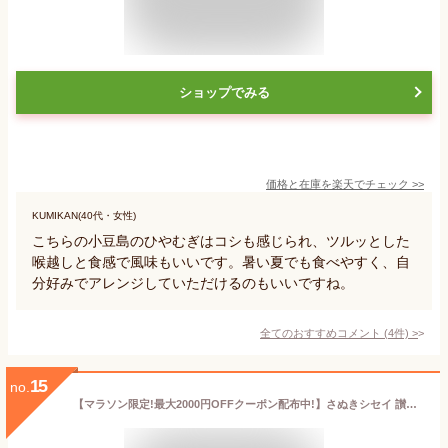
ショップでみる
価格と在庫を
楽天
でチェック
>>
KUMIKAN(40代・女性)
こちらの小豆島のひやむぎはコシも感じられ、ツルッとした
喉越しと食感で風味もいいです。暑い夏でも食べやすく、自
分好みでアレンジしていただけるのもいいですね。
全てのおすすめコメント
(
4
件)
>
15
no.
【マラソン限定!最大2000円OFFクーポン配布中!】さぬきシセイ 讃岐ひやむぎ 200g × 10袋 箱入り《2025s_noodle》