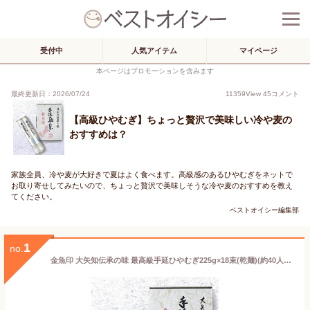
受付中
人気アイテム
マイページ
本ページはプロモーションを含みます
最終更新日：2026/07/24
11359
View
45
コメント
【高級ひやむぎ】ちょっと贅沢で美味しい冷や麦の
おすすめは？
家族全員、冷や麦が大好きで夏はよく食べます。高級感のあるひやむぎをネットで
お取り寄せしてみたいので、ちょっと贅沢で美味しそうな冷や麦のおすすめを教え
てください。
ベストオイシー編集部
1
no.
金魚印 大矢知伝承の味 最高級手延ひやむぎ225g×18束(乾麺)(約40人前)(化粧箱入) 古市典夫手延製麺所