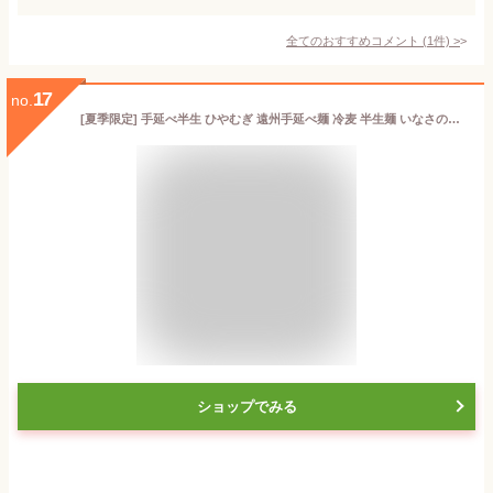
全てのおすすめコメント
(
1
件)
>
17
no.
[夏季限定] 手延べ半生 ひやむぎ 遠州手延べ麺 冷麦 半生麺 いなさの郷 ギフト 贈答用 お中元 お歳暮 母の日 贈りもの 【産地直送】【送料無料】
ショップでみる