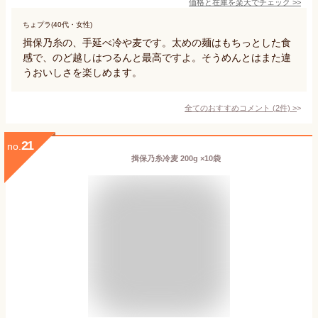
価格と在庫を
楽天
でチェック
>>
ちょプラ(40代・女性)
揖保乃糸の、手延べ冷や麦です。太めの麺はもちっとした食
感で、のど越しはつるんと最高ですよ。そうめんとはまた違
うおいしさを楽しめます。
全てのおすすめコメント
(
2
件)
>
21
no.
揖保乃糸冷麦 200g ×10袋