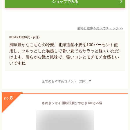
ショップでみる
価格と在庫を
楽天
でチェック
>>
KUMIKAN(40代・女性)
風味豊かなこちらの冷麦。北海道産小麦を100パーセント使
用し、ツルッとした喉越しで暑い夏でもサラッと軽くいただ
けます。滑らかな艶と風味で、強いコシとモチモチ食感もい
いですね
全てのおすすめコメント（2件）
8
no.
さぬきシセイ 讃岐弦腰ひやむぎ 600g×5袋