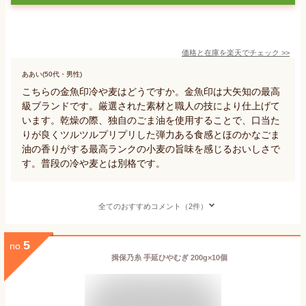
価格と在庫を
楽天
でチェック
>>
ああい(50代・男性)
こちらの金魚印冷や麦はどうですか。金魚印は大矢知の最高
級ブランドです。厳選された素材と職人の技により仕上げて
います。乾燥の際、独自のごま油を使用することで、口当た
りが良くツルツルプリプリした弾力ある食感とほのかなごま
油の香りがする最高ランクの小麦の旨味を感じるおいしさで
す。普段の冷や麦とは別格です。
全てのおすすめコメント（2件）
5
no.
揖保乃糸 手延ひやむぎ 200g×10個