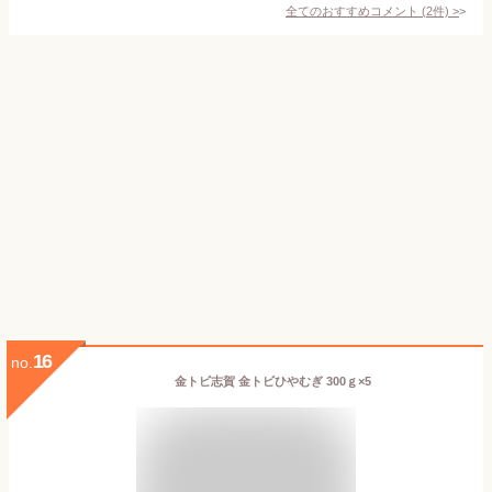
全てのおすすめコメント
(
2
件)
>
16
no.
金トビ志賀 金トビひやむぎ 300ｇ×5