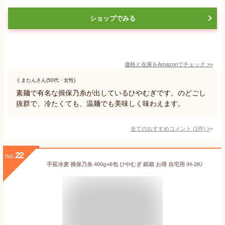
ショップでみる
価格と在庫を
Amazon
でチェック
>>
くまたんさん(50代・女性)
素麺で有名な揖保乃糸が出しているひやむぎです。のどごし
抜群で、冷たくても、温麺でも美味しく味わえます。
全てのおすすめコメント
(
1
件)
>
22
no.
手延冷麦 揖保乃糸 400g×6包 ひやむぎ 紙箱 お得 自宅用 /H-2K/