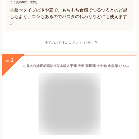
ここあ(50代・女性)
手延べタイプの冷や麦で、もちもち食感でつるつるとのど越
しもよく、コシもあるのでパスタの代わりなどにも使えます
。
全てのおすすめコメント（4件）
3
no.
九鬼太白純正胡麻油 6束木箱入干麺 冷麦 高級麺 大矢知 金魚印 ひやむぎ 冷や麦 ヒヤムギ【6束木箱入】