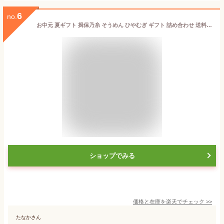
6
no.
お中元 夏ギフト 揖保乃糸 そうめん ひやむぎ ギフト 詰め合わせ 送料無料 揖保の糸 冷や麦 手延ひやむぎ 2kg 200g×10袋入 BS-30 出産 内祝い お返し 乾麺 お供え 初盆 新盆 結婚 名入れ 快気祝い 香典返し お礼 お祝い返し(k-s)
ショップでみる
価格と在庫を
楽天
でチェック
>>
たなかさん