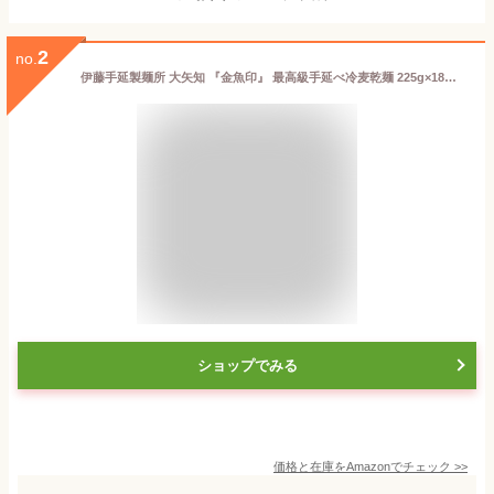
2
no.
伊藤手延製麺所 大矢知 『金魚印』 最高級手延べ冷麦乾麺 225g×18把 (化粧箱入)
ショップでみる
価格と在庫を
Amazon
でチェック
>>