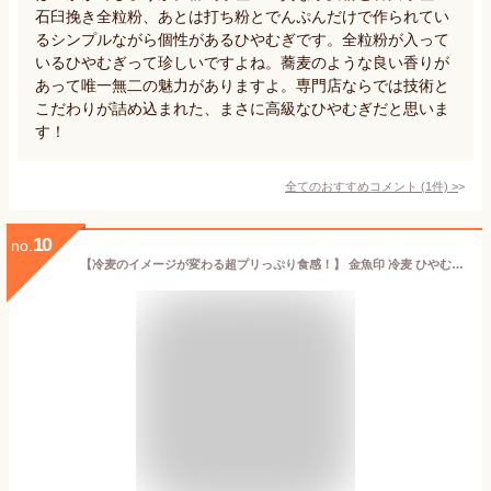
石臼挽き全粒粉、あとは打ち粉とでんぷんだけで作られてい
るシンプルながら個性があるひやむぎです。全粒粉が入って
いるひやむぎって珍しいですよね。蕎麦のような良い香りが
あって唯一無二の魅力がありますよ。専門店ならでは技術と
こだわりが詰め込まれた、まさに高級なひやむぎだと思いま
す！
全てのおすすめコメント
(
1
件)
>
10
no.
【冷麦のイメージが変わる超プリっぷり食感！】 金魚印 冷麦 ひやむぎ 手延べ麺 お徳用 正規品2キロ箱入 渡辺製麺所 四日市 大矢知