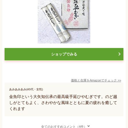
ショップでみる
価格と在庫を
Amazon
でチェック
>>
あみあみあみ(40代・女性)
金魚印という大矢知伝承の最高級手延ひやむぎです。のど越
しがとてもよく、さわやかな風味とともに夏の疲れを癒して
くれます
全てのおすすめコメント（4件）