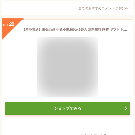
全てのおすすめコメント
(
1
件)
>
20
no.
【産地直送】揖保乃糸 手延冷麦200g×9袋入 送料無料 贈答 ギフト お祝い お中元 お歳暮 母の日 父の日 敬老の日 内のし
ショップでみる