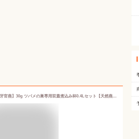
東洋ツバメの巣 インドネシア産 【龍牙官燕】30g ツバメの巣専用双蓋煮込み杯0.4Lセット【天然燕の巣】