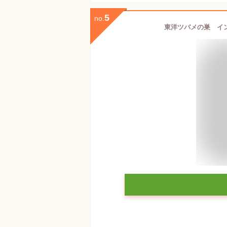
5
no.
東洋ツバメの巣 イン