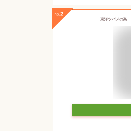
2
no.
東洋ツバメの巣 