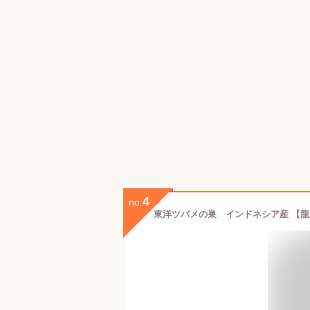
4
no.