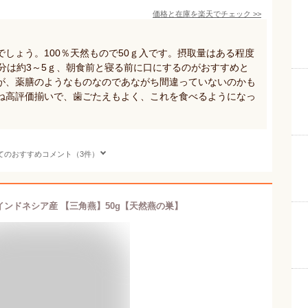
価格と在庫を
楽天
でチェック
>>
しょう。100％天然もので50ｇ入です。摂取量はある程度
分は約3～5ｇ、朝食前と寝る前に口にするのがおすすめと
が、薬膳のようなものなのであながち間違っていないのかも
ね高評価揃いで、歯ごたえもよく、これを食べるようになっ
てのおすすめコメント（3件）
ンドネシア産 【三角燕】50g【天然燕の巣】