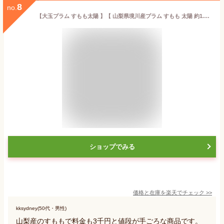
8
no.
【大玉プラム すもも太陽 】【 山梨県境川産プラム すもも 太陽 約1.5kg (9～12個) 】大玉厳選 送料無料 スモモ 李 ぷらむ フルーツ ギフト 贈り物 贈答品 お祝い お中元 御中元 暑中見舞い 詰め合わせギフト フルーツ グルメ 産地直送 境川町藤垈のすもも
ショップでみる
価格と在庫を
楽天
でチェック
>>
kksydney(50代・男性)
山梨産のすももで料金も3千円と値段が手ごろな商品です。