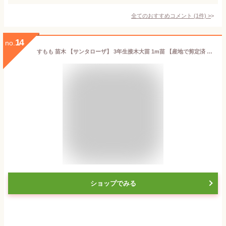
全てのおすすめコメント
(
1
件)
>
14
no.
すもも 苗木 【サンタローザ】 3年生接木大苗 1m苗 【産地で剪定済 1.0m苗】 【予約販売】10〜11月頃入荷予定
ショップでみる