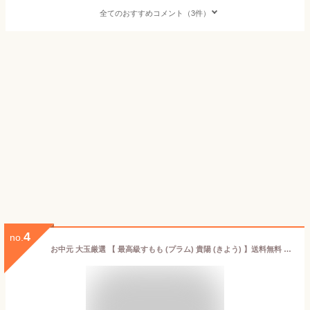
全てのおすすめコメント（3件）
4
no.
お中元 大玉厳選 【 最高級すもも (プラム) 貴陽 (きよう) 】送料無料 幻のプラム 貴陽 皇寿 約1.5kg 李 スモモ 御中元 贈り物 残暑見舞い 贈答品 幻の高級フルーツ 山梨県 (すもも発祥の地、落合地区) (1期・2期) お取り寄せグルメ プラム貴陽 南アルプス市産