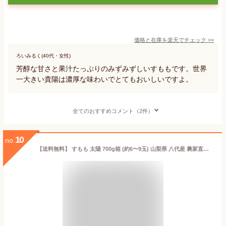
価格と在庫を
楽天
でチェック
>>
ろいみるく(40代・女性)
芳醇な甘さと果汁たっぷりのみずみずしいすももです。世界
一大きい貴陽は濃厚な味わいでとてもおいしいですよ。
全てのおすすめコメント（2件）
10
no.
【送料無料】 すもも 太陽 700g箱 (約6〜9玉) 山梨県 八代産 農家直送 ふみしゅり