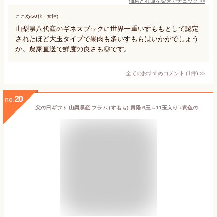
価格と在庫を
楽天
でチェック
>>
ここあ(50代・女性)
山梨県八代産のギネスブックに世界一重いすももとして認定
されたほど大玉タイプで果肉も多いすももはいかがでしょう
か。農家直送で鮮度の良さも◎です。
全てのおすすめコメント
(
1
件)
>
20
no.
父の日ギフト 山梨県産 プラム (すもも) 貴陽 6玉～11玉入り +黄色のフラワーブーケのついたカード付 【6月15日～6月18日の間のいずれかの日お届け】