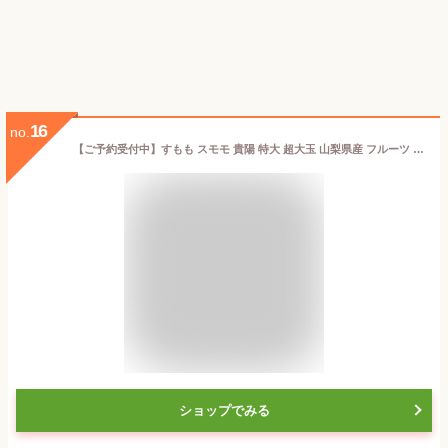
16
no.
【ご予約受付中】すもも スモモ 貴陽 特大 超大玉 山梨県産 フルーツ 高級 プラム 貴陽 秀品 6玉 1.5kg~2kg すもも 送料無料 贈答用 お中元 御中元 甘い 山梨のフルーツ
ショップでみる