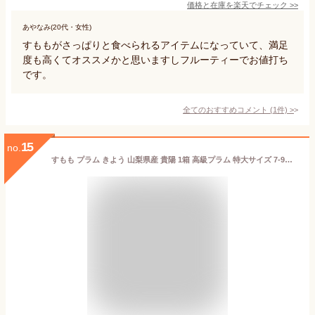
価格と在庫を
楽天
でチェック
>>
あやなみ(20代・女性)
すももがさっぱりと食べられるアイテムになっていて、満足
度も高くてオススメかと思いますしフルーティーでお値打ち
です。
全てのおすすめコメント
(
1
件)
>
15
no.
すもも プラム きよう 山梨県産 貴陽 1箱 高級プラム 特大サイズ 7-9玉入 化粧箱入り 甘くてジューシー