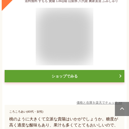
送料無料 すもも 貴陽 1.8kg箱 山梨県 八代産 農家直送 ふみしゅり
ショップでみる
価格と在庫を
楽天
でチェック
>>
ころころあい(40代・女性)
桃のように大きくて立派な貴陽はいかがでしょうか。糖度が
高く適度な酸味もあり、果汁も多くてとてもおいしいので、