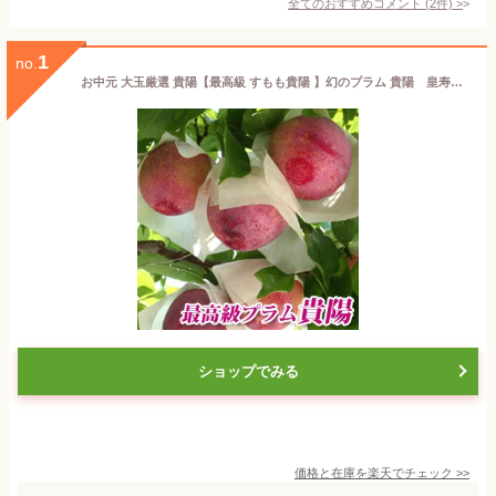
全てのおすすめコメント
(
2
件)
>
1
no.
お中元 大玉厳選 貴陽【最高級 すもも貴陽 】幻のプラム 貴陽 皇寿 10個〜12個入り(約2.7kg〜3.2kg)送料無料 /プラム / 李 / 幻の最高級プラム スモモ 御中元 贈り物 ギフト 山梨県産 すもも発祥の地 落合区 お取り寄せグルメ
ショップでみる
価格と在庫を
楽天
でチェック
>>