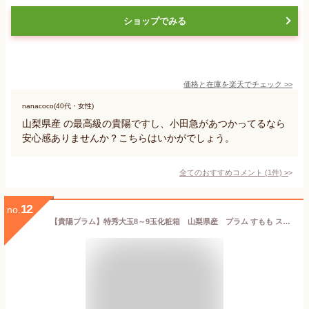
ショップでみる
価格と在庫を
楽天
でチェック
>>
nanacoco(40代・女性)
山梨県産 の最高級の貴陽ですし、小田急があつかってるなら
安心感ありませんか？こちらはいかがでしょう。
全てのおすすめコメント
(
1
件)
>
12
no.
【貴陽プラム】特秀大玉8～9玉化粧箱 山梨県産 プラム すもも スモモ 貴陽