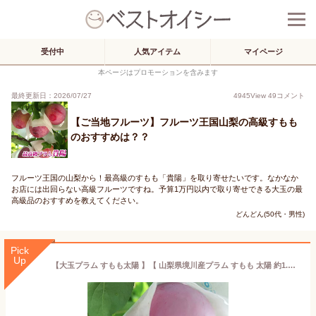
受付中
人気アイテム
マイページ
本ページはプロモーションを含みます
最終更新日：2026/07/27
4945
View
49
コメント
【ご当地フルーツ】フルーツ王国山梨の高級すもも
のおすすめは？？
フルーツ王国の山梨から！最高級のすもも「貴陽」を取り寄せたいです。なかなか
お店には出回らない高級フルーツですね。予算1万円以内で取り寄せできる大玉の最
高級品のおすすめを教えてください。
どんどん(50代・男性)
Pick
Up
【大玉プラム すもも太陽 】【 山梨県境川産プラム すもも 太陽 約1.5kg (9～12個) 】大玉厳選 送料無料 スモモ 李 ぷらむ フルーツ ギフト 贈り物 贈答品 お祝い お中元 御中元 暑中見舞い 詰め合わせギフト フルーツ グルメ 産地直送 境川町藤垈のすもも