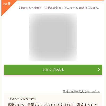
5
no.
《 高級すもも 貴陽》【山梨県 境川産 プラム すもも 貴陽 (約1.5kg 7個～9個) 】送料無料 高級フルーツ キヨウ 李 スモモ 果物 贈り物 ご贈答 お取り寄せグルメ きよう お中元 御中元 詰め合わせギフト 朝取り 追熟果物です。
ショップでみる
価格と在庫を
楽天
でチェック
>>
こさめちゃん(50代・女性)
高級すもも、貴陽です。どなたにも好まれる、高級すももで