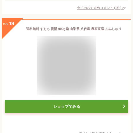
全てのおすすめコメント
(
1
件)
>
19
no.
送料無料 すもも 貴陽 900g箱 山梨県 八代産 農家直送 ふみしゅり
ショップでみる