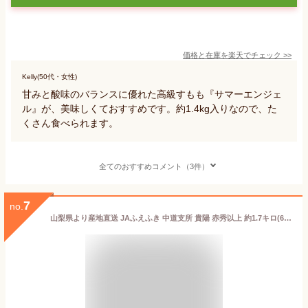
価格と在庫を
楽天
でチェック
>>
Kelly(50代・女性)
甘みと酸味のバランスに優れた高級すもも『サマーエンジェ
ル』が、美味しくておすすめです。約1.4kg入りなので、た
くさん食べられます。
全てのおすすめコメント（3件）
7
no.
山梨県より産地直送 JAふえふき 中道支所 貴陽 赤秀以上 約1.7キロ(6玉から8玉) 大玉厳選 送料無料 すもも スモモ プラム 李 お中元 ギフト クール便