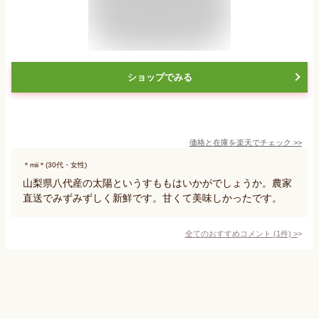
ショップでみる
価格と在庫を
楽天
でチェック
>>
＊mii＊(30代・女性)
山梨県八代産の太陽というすももはいかがでしょうか。農家
直送でみずみずしく新鮮です。甘くて美味しかったです。
全てのおすすめコメント
(
1
件)
>