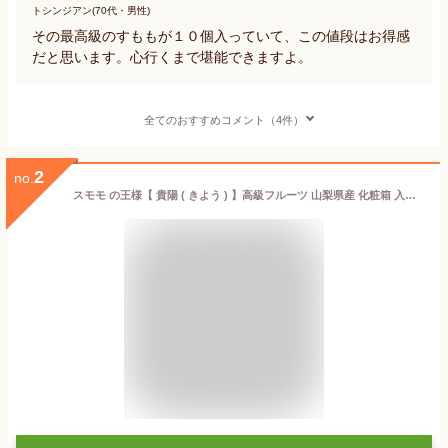
トシンジアン(70代・男性)
その最高級のすももが１０個入っていて、この値段はお得感
だと思います。心行くまで堪能できますよ。
全てのおすすめコメント（4件）
2
no.
スモモ の王様【 貴陽 ( きよう ) 】高級フルーツ 山梨県産 化粧箱 入り 1.5kg 希少 もも すもも 贈り物 ギフト 新鮮 旬 産地直送 完熟 フルーツ フルーツギフト お取り寄せ 贈答用 果物 くだもの 厳選 ネクタリン プラム