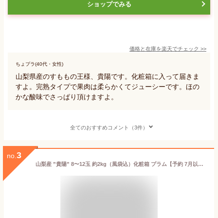
ショップでみる
価格と在庫を
楽天
でチェック
>>
ちょプラ(40代・女性)
山梨県産のすももの王様、貴陽です。化粧箱に入って届きま
すよ。完熟タイプで果肉は柔らかくてジューシーです。ほの
かな酸味でさっぱり頂けますよ。
全てのおすすめコメント（3件）
3
no.
山梨産 ”貴陽” 8〜12玉 約2kg（風袋込）化粧箱 プラム【予約 7月以降】 送料無料