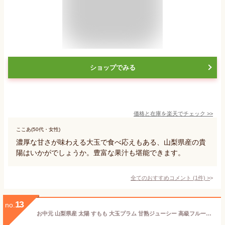
ショップでみる
価格と在庫を
楽天
でチェック
>>
ここあ(50代・女性)
濃厚な甘さが味わえる大玉で食べ応えもある、山梨県産の貴
陽はいかがでしょうか。豊富な果汁も堪能できます。
全てのおすすめコメント
(
1
件)
>
13
no.
お中元 山梨県産 太陽 すもも 大玉プラム 甘熟ジューシー 高級フルーツ 贈答用 1箱 7-9玉入 ギフト プレゼント 大玉すもも 高級プラム 希少品種 化粧箱入り