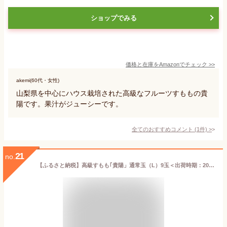
ショップでみる
価格と在庫を
Amazon
でチェック
>>
akemi(60代・女性)
山梨県を中心にハウス栽培された高級なフルーツすももの貴
陽です。果汁がジューシーです。
全てのおすすめコメント
(
1
件)
>
21
no.
【ふるさと納税】高級すもも｢貴陽」通常玉（L）9玉＜出荷時期：2023年7月15日～2023年7月30日＞【プラム フルーツ 南アルプス市】