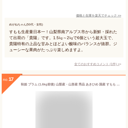
価格と在庫を
楽天
でチェック
>>
めがねちゃん(50代・女性)
すもも生産量日本一！山梨県南アルプス市から新鮮・採れた
て出荷の「貴陽」です。1.5㎏～2㎏で6個という超大玉で、
貴陽特有の上品な甘みとほどよい酸味のバランスが抜群。ジ
ューシーな果肉がたっぷり楽しめますよ。
全てのおすすめコメント
(
1
件)
>
17
no.
秋姫 プラム (1.6kg前後) 山梨産・山形産 秀品 あきひめ 国産 すもも スモモ ぷらむ plum 食品 フルーツ 果物 プラム 贈答 ギフト 残暑見舞い お供え 御供え 甘い 人気 男性 女性 喜ばれる 2026 送料無料