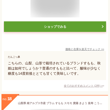
ショップでみる
価格と在庫を
楽天
でチェック
>>
だんごっ鼻
こちらの、山梨、山形で栽培されているブランドすもも、秋
姫は如何でしょうか？普通のすももと比べて、酸味が少なく
糖度も14度前後ととても甘くて美味しいです。
全てのおすすめコメント
(
2
件)
>
18
no.
山梨県 南アルプス市産 プラム すもも スモモ 貴陽 きよう 皇寿 こうじゅ 3L以上 6個から9個入 約1.8〜2Kg 化粧箱入 お中元 御中元 ギフト 贈り物 プレゼント 産地直送 送料無料※一部地域を除く