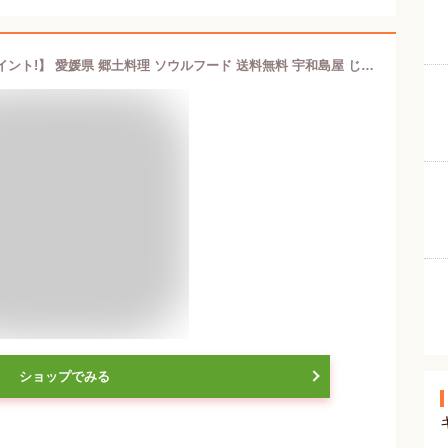
【本日限定!! 3つのお得!! クーポン! ポイント!】 愛媛県 郷土料理 ソウルフード 送料無料 宇和島屋 じゃこ天 5種類の味 バラエティーセット 冷凍 食品 生食可 個別包装 天ぷら すり身 おかず おつまみ お弁当 自宅用 業務用 大容量 80g×30枚 合計2.4kg
ショップでみる