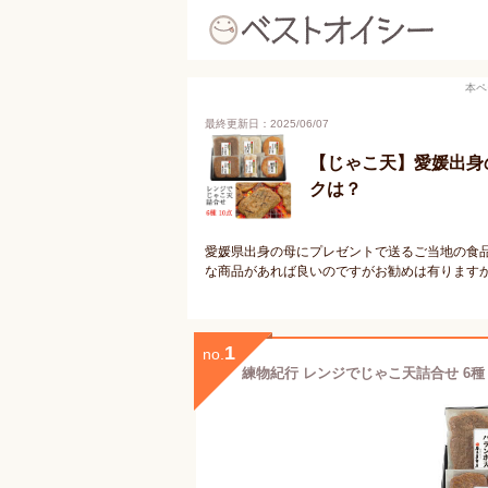
本ペ
最終更新日：2025/06/07
【じゃこ天】愛媛出身
クは？
愛媛県出身の母にプレゼントで送るご当地の食
な商品があれば良いのですがお勧めは有ります
1
no.