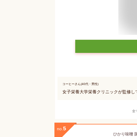
コーヒーさん(40代・男性)
女子栄養大学栄養クリニックが監修し
全
5
no.
ひかり味噌 国