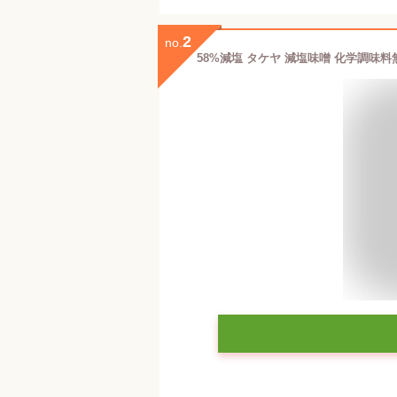
2
no.