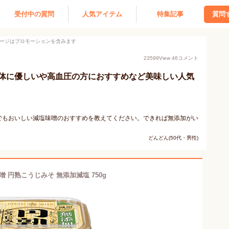
受付中の質問
人気アイテム
特集記事
質問
ージはプロモーションを含みます
23599
View
46
コメント
体に優しいや高血圧の方におすすめなど美味しい人気
でもおいしい減塩味噌のおすすめを教えてください。できれば無添加がい
どんどん(50代・男性)
噌 円熟こうじみそ 無添加減塩 750g