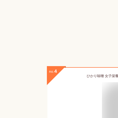
4
no.
ひかり味噌 女子栄養