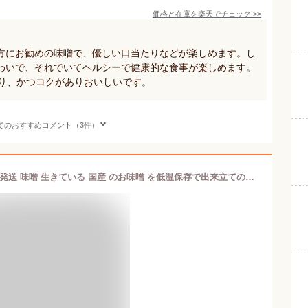
価格と在庫を
楽天
でチェック
>>
方にお勧めの味噌で、優しい口当たりなどが楽しめます。し
わいで、それでいてヘルシーで健康的な食事が楽しめます。
あり、かつコクがありおいしいです。
てのおすすめコメント（3件）
容量変更 淀屋 とよきち 650g 1個 常温発送 味噌 生きている 国産 のお味噌 を低温保存で出来立ての味をそのままお届け 脅威の35割麹 出汁がなくてもこれだけで美味しい味噌汁になる 病みつきのおみそ