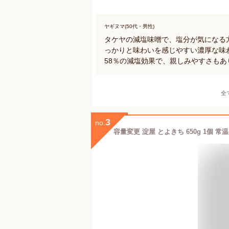
ヤギヌマ(50代・男性)
タケヤの減塩味噌で、塩分が気になる
っかりと味わいを感じやすい濃厚な味
58％の減塩効果で、親しみやすさも
全
3
no.