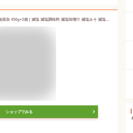
58%減塩 タケヤ 減塩味噌 化学調味料無添加 450g×2個 | 減塩 減塩調味料 減塩味噌汁 減塩みそ 減塩みそ汁 塩分カット 減塩食品 無添加 調味料 竹屋 味噌 みそ 味噌汁 健康 セット おすすめ 贈答 ギフト プレゼント お中元 ギフト 低塩
ショップでみる